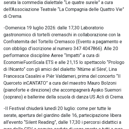
serata la commedia dialettale “Le quatre surele” a cura
dell’Associazione Teatrale “La Compagnia delle Quattro Vie”
di Crema.
-Domenica 19 luglio 2026: dalle 17,30 Laboratorio
gastronomico di tortelli cremaschi in collaborazione con la
Confraternita del Tortello Cremasco (Evento a pagamento e
con obbligo d’iscrizione al numero 347 4047866). Alle 20
performance discipline Aeree “Impatti” a cura di
EconomieFuoriScala ETS e alle 21,15 lo spettacolo “Prologo
di INcanto” con gli amici del dialetto ‘Ntùrne al Sère’, Lina
Francesca Casalini e Pièr Valdameri, prima del concerto “Il
Querceto inCANTATO” a cura del maestro Mauro Bolzoni
(pianoforte e direzione) che accompagnerà Ayako Suemori
(soprano) e ballerine della scuola di danza US Acli di Crema.
-Il Festival chiuderà lunedì 20 luglio: come per tutte le
serate, apertura del giardino dalle 16, partecipazione libera
all’evento “Silent Reading”, dalle 17,30 i percorsi didattici a