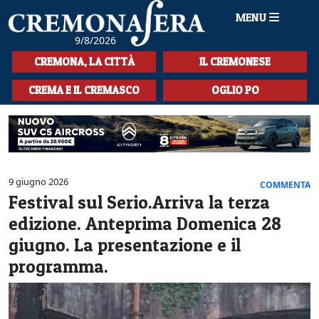
MENU
9/8/2026
HOME
CREMONA, LA CITTÀ
IL CREMONESE
CRONACA
CREMA E IL CREMASCO
OGLIO PO
SPORT
LA MUSICA
CULTURA
9 giugno 2026
COMMENTA
Festival sul Serio.Arriva la terza
LA STORIA
edizione. Anteprima Domenica 28
SPETTACOLI
giugno. La presentazione e il
programma.
L'EDITORIALE
SEZIONI