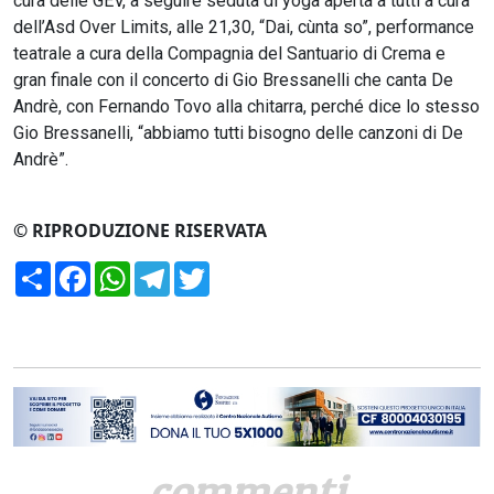
cura delle GEV, a seguire seduta di yoga aperta a tutti a cura
dell’Asd Over Limits, alle 21,30, “Dai, cùnta so”, performance
teatrale a cura della Compagnia del Santuario di Crema e
gran finale con il concerto di Gio Bressanelli che canta De
Andrè, con Fernando Tovo alla chitarra, perché dice lo stesso
Gio Bressanelli, “abbiamo tutti bisogno delle canzoni di De
Andrè”.
© RIPRODUZIONE RISERVATA
Condividi
Facebook
WhatsApp
Telegram
Twitter
commenti