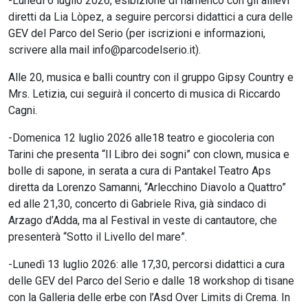
-Lunedì 6 luglio 2026, esibizione di flamenco con gli allievi
diretti da Lia Lòpez, a seguire percorsi didattici a cura delle
GEV del Parco del Serio (per iscrizioni e informazioni,
scrivere alla mail info@parcodelserio.it).
Alle 20, musica e balli country con il gruppo Gipsy Country e
Mrs. Letizia, cui seguirà il concerto di musica di Riccardo
Cagni.
-Domenica 12 luglio 2026 alle18 teatro e giocoleria con
Tarini che presenta “Il Libro dei sogni” con clown, musica e
bolle di sapone, in serata a cura di Pantakel Teatro Aps
diretta da Lorenzo Samanni, “Arlecchino Diavolo a Quattro”
ed alle 21,30, concerto di Gabriele Riva, già sindaco di
Arzago d’Adda, ma al Festival in veste di cantautore, che
presenterà “Sotto il Livello del mare”.
-Lunedì 13 luglio 2026: alle 17,30, percorsi didattici a cura
delle GEV del Parco del Serio e dalle 18 workshop di tisane
con la Galleria delle erbe con l’Asd Over Limits di Crema. In