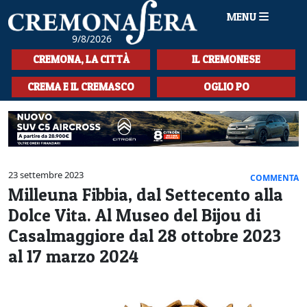
MENU
9/8/2026
HOME
CREMONA, LA CITTÀ
IL CREMONESE
CRONACA
CREMA E IL CREMASCO
OGLIO PO
SPORT
LA MUSICA
CULTURA
23 settembre 2023
COMMENTA
Milleuna Fibbia, dal Settecento alla
LA STORIA
Dolce Vita. Al Museo del Bijou di
SPETTACOLI
Casalmaggiore dal 28 ottobre 2023
al 17 marzo 2024
L'EDITORIALE
SEZIONI