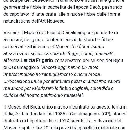
da scarpa del Settecento in antimonio e strass, alle grandi e
geometriche fibbie in bachelite dell’epoca Decò, passando
da capolavori di arte orafa alle sinuose fibbie dalle forme
naturalistiche dell’Art Nouveau.
Visitare il Museo del Bijou di Casalmaggiore permette di
ammirare, nel giusto contesto, anche le storiche fibbie
conservate all’interno del Museo: “
Le fibbie hanno
attraversato i secoli cambiando fogge, colori, materiali
”,
afferma
Letizia Frigerio
, conservatore del Museo del Bijou
di Casalmaggiore. “
Ancora oggi hanno un ruolo
imprescindibile nell’abbigliamento e nella moda.
Un’occasione unica per ammirare pezzi di altissimo valore
ma anche per valorizzare le fibbie originali, splendide e
curiose del nostro patrimonio museale
”.
Il Museo del Bijou, unico museo incentrato su questo tema in
Italia, è stato fondato nel 1986 a Casalmaggiore (CR), storico
distretto di bigiotteria fin dal XIX secolo. La collezione del
Museo ospita oltre 20 mila pezzi fra gioielli in materiale non