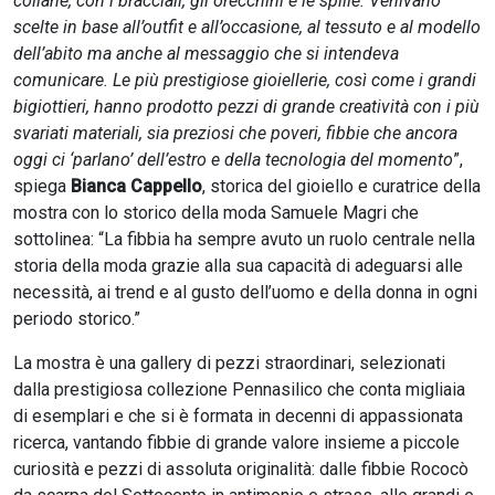
collane, con i bracciali, gli orecchini e le spille. Venivano
scelte in base all’outfit e all’occasione, al tessuto e al modello
dell’abito ma anche al messaggio che si intendeva
comunicare. Le più prestigiose gioiellerie, così come i grandi
bigiottieri, hanno prodotto pezzi di grande creatività con i più
svariati materiali, sia preziosi che poveri, fibbie che ancora
oggi ci ‘parlano’ dell’estro e della tecnologia del momento
”,
spiega
Bianca Cappello
, storica del gioiello e curatrice della
mostra con lo storico della moda Samuele Magri che
sottolinea: “La fibbia ha sempre avuto un ruolo centrale nella
storia della moda grazie alla sua capacità di adeguarsi alle
necessità, ai trend e al gusto dell’uomo e della donna in ogni
periodo storico.”
La mostra è una gallery di pezzi straordinari, selezionati
dalla prestigiosa collezione Pennasilico che conta migliaia
di esemplari e che si è formata in decenni di appassionata
ricerca, vantando fibbie di grande valore insieme a piccole
curiosità e pezzi di assoluta originalità: dalle fibbie Rococò