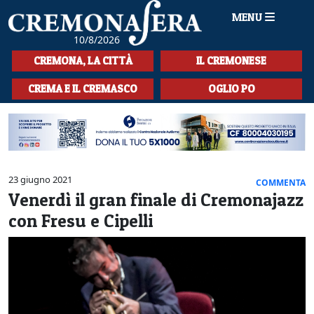
MENU
10/8/2026
HOME
CREMONA, LA CITTÀ
IL CREMONESE
CRONACA
CREMA E IL CREMASCO
OGLIO PO
SPORT
LA MUSICA
CULTURA
23 giugno 2021
COMMENTA
Venerdì il gran finale di Cremonajazz
LA STORIA
con Fresu e Cipelli
SPETTACOLI
L'EDITORIALE
SEZIONI