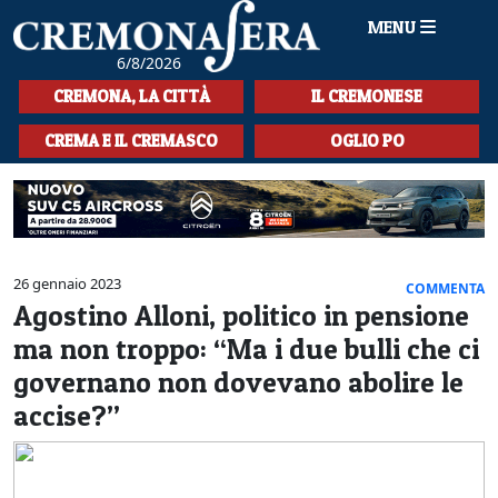
MENU
6/8/2026
HOME
CREMONA, LA CITTÀ
IL CREMONESE
CRONACA
CREMA E IL CREMASCO
OGLIO PO
SPORT
LA MUSICA
CULTURA
26 gennaio 2023
COMMENTA
Agostino Alloni, politico in pensione
LA STORIA
ma non troppo: “Ma i due bulli che ci
SPETTACOLI
governano non dovevano abolire le
accise?”
L'EDITORIALE
SEZIONI