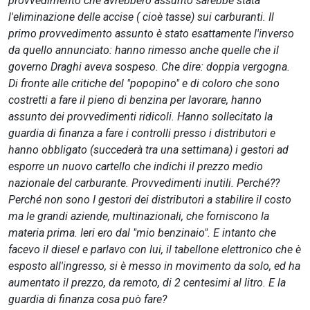
provvedimento che avrebbero assunto sarebbe stata
l'eliminazione delle accise ( cioè tasse) sui carburanti. Il
primo provvedimento assunto è stato esattamente l'inverso
da quello annunciato: hanno rimesso anche quelle che il
governo Draghi aveva sospeso. Che dire: doppia vergogna.
Di fronte alle critiche del "popopino" e di coloro che sono
costretti a fare il pieno di benzina per lavorare, hanno
assunto dei provvedimenti ridicoli. Hanno sollecitato la
guardia di finanza a fare i controlli presso i distributori e
hanno obbligato (succederà tra una settimana) i gestori ad
esporre un nuovo cartello che indichi il prezzo medio
nazionale del carburante. Provvedimenti inutili. Perché??
Perché non sono I gestori dei distributori a stabilire il costo
ma le grandi aziende, multinazionali, che forniscono la
materia prima. Ieri ero dal "mio benzinaio". E intanto che
facevo il diesel e parlavo con lui, il tabellone elettronico che è
esposto all'ingresso, si è messo in movimento da solo, ed ha
aumentato il prezzo, da remoto, di 2 centesimi al litro. E la
guardia di finanza cosa può fare?