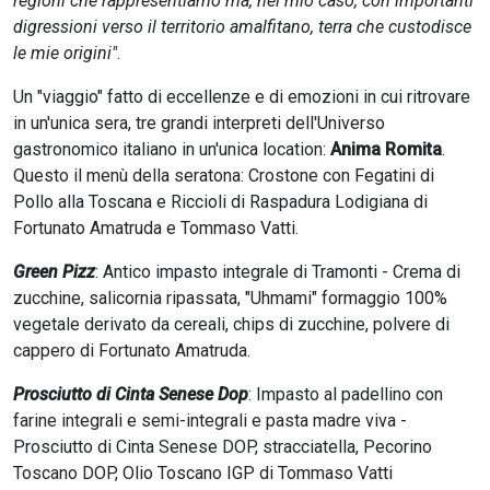
regioni che rappresentiamo ma, nel mio caso, con importanti
digressioni verso il territorio amalfitano, terra che custodisce
le mie origini"
.
Un "viaggio" fatto di eccellenze e di emozioni in cui ritrovare
in un'unica sera, tre grandi interpreti dell'Universo
gastronomico italiano in un'unica location:
Anima Romita
.
Questo il menù della seratona: Crostone con Fegatini di
Pollo alla Toscana e Riccioli di Raspadura Lodigiana di
Fortunato Amatruda e Tommaso Vatti.
Green Pizz
: Antico impasto integrale di Tramonti - Crema di
zucchine, salicornia ripassata, "Uhmami" formaggio 100%
vegetale derivato da cereali, chips di zucchine, polvere di
cappero di Fortunato Amatruda.
Prosciutto di Cinta Senese Dop
: Impasto al padellino con
farine integrali e semi-integrali e pasta madre viva -
Prosciutto di Cinta Senese DOP, stracciatella, Pecorino
Toscano DOP, Olio Toscano IGP di Tommaso Vatti