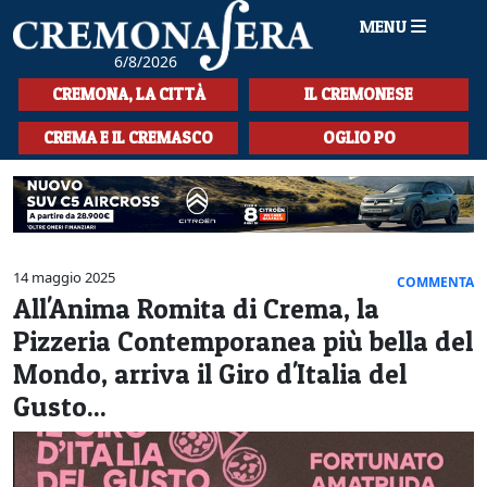
MENU
6/8/2026
HOME
CREMONA, LA CITTÀ
IL CREMONESE
CRONACA
CREMA E IL CREMASCO
OGLIO PO
SPORT
LA MUSICA
CULTURA
14 maggio 2025
COMMENTA
All'Anima Romita di Crema, la
LA STORIA
Pizzeria Contemporanea più bella del
SPETTACOLI
Mondo, arriva il Giro d'Italia del
Gusto...
L'EDITORIALE
SEZIONI