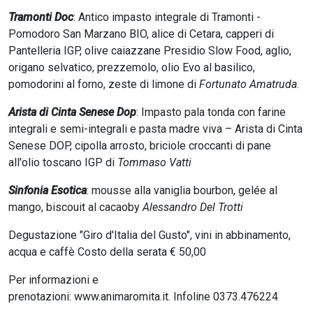
Tramonti Doc
: Antico impasto integrale di Tramonti -
Pomodoro San Marzano BIO, alice di Cetara, capperi di
Pantelleria IGP, olive caiazzane Presidio Slow Food, aglio,
origano selvatico, prezzemolo, olio Evo al basilico,
pomodorini al forno, zeste di limone
di
Fortunato Amatruda
.
Arista di Cinta Senese Dop
: Impasto pala tonda con farine
integrali e semi-integrali e pasta madre viva – Arista di Cinta
Senese DOP, cipolla arrosto, briciole croccanti di pane
all'olio toscano IGP di
Tommaso Vatti
Sinfonia Esotica
: mousse alla vaniglia bourbon, gelée al
mango, biscouit al cacaoby
Alessandro Del Trotti
Degustazione "Giro d'Italia del Gusto", vini in abbinamento,
acqua e caffè Costo della serata € 50,00
Per informazioni e
prenotazioni: www.animaromita.it.
Infoline 0373.476224