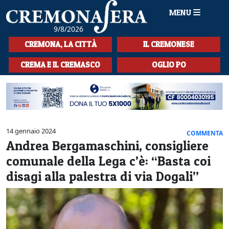
MENU
9/8/2026
HOME
CREMONA, LA CITTÀ
IL CREMONESE
CRONACA
CREMA E IL CREMASCO
OGLIO PO
SPORT
LA MUSICA
CULTURA
14 gennaio 2024
COMMENTA
Andrea Bergamaschini, consigliere
LA STORIA
comunale della Lega c’è: “Basta coi
SPETTACOLI
disagi alla palestra di via Dogali”
L'EDITORIALE
SEZIONI