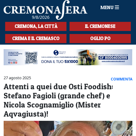
MENU
9/8/2026
HOME
CREMONA, LA CITTÀ
IL CREMONESE
CRONACA
CREMA E IL CREMASCO
OGLIO PO
SPORT
LA MUSICA
CULTURA
27 agosto 2025
COMMENTA
Attenti a quei due Osti Foodish:
LA STORIA
Stefano Fagioli (grande chef) e
SPETTACOLI
Nicola Scognamiglio (Mister
Aqvagiusta)!
L'EDITORIALE
SEZIONI