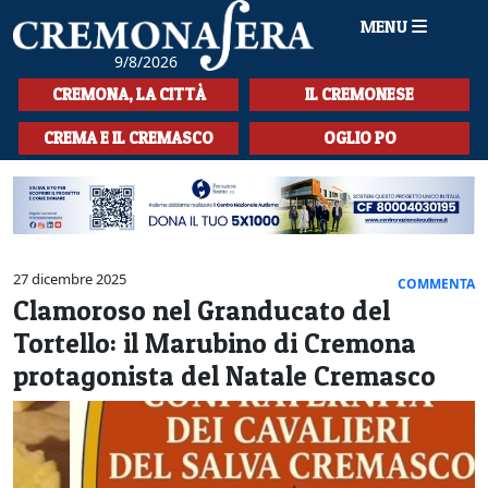
MENU
9/8/2026
HOME
CREMONA, LA CITTÀ
IL CREMONESE
CRONACA
CREMA E IL CREMASCO
OGLIO PO
SPORT
LA MUSICA
CULTURA
27 dicembre 2025
COMMENTA
Clamoroso nel Granducato del
LA STORIA
Tortello: il Marubino di Cremona
SPETTACOLI
protagonista del Natale Cremasco
L'EDITORIALE
SEZIONI