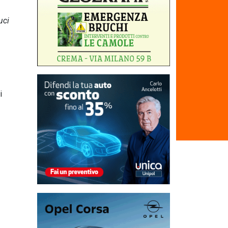
uci
i