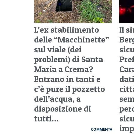
L’ex stabilimento
Il s
delle “Macchinette”
Ber
sul viale (dei
sic
problemi) di Santa
Pre
Maria a Crema?
Cara
Entrano in tanti e
dati
c’è pure il pozzetto
citt
dell’acqua, a
sem
disposizione di
per
tutti…
sic
imp
COMMENTA