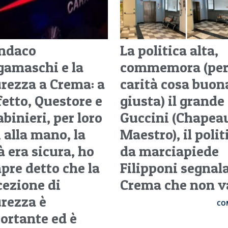
indaco
La politica alta,
gamaschi e la
commemora (pe
urezza a Crema: a
carità cosa buon
fetto, Questore e
giusta) il grande
binieri, per loro
Guccini (Chapea
 alla mano, la
Maestro), il polit
à era sicura, ho
da marciapiede
pre detto che la
Filipponi segnala
cezione di
Crema che non 
urezza è
CO
ortante ed è