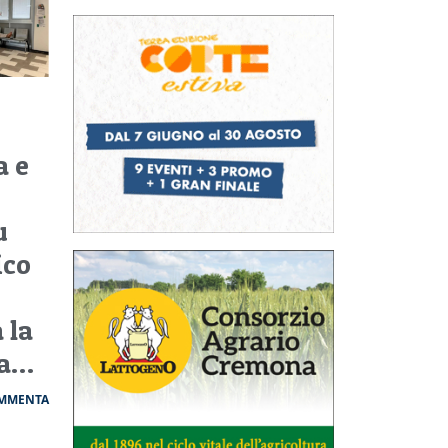
r
a e
u
ico
 la
va…
MMENTA