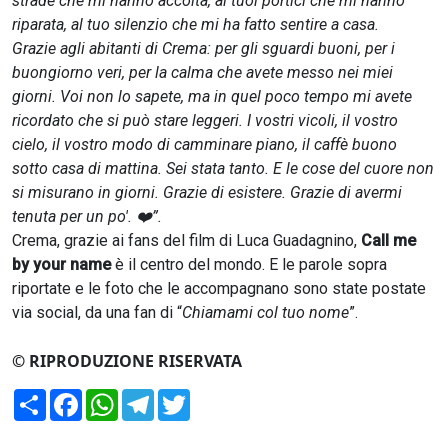
strade che mi hanno accolta, ai tuoi portici che mi hanno
riparata, al tuo silenzio che mi ha fatto sentire a casa.
Grazie agli abitanti di Crema: per gli sguardi buoni, per i
buongiorno veri, per la calma che avete messo nei miei
giorni. Voi non lo sapete, ma in quel poco tempo mi avete
ricordato che si può stare leggeri. I vostri vicoli, il vostro
cielo, il vostro modo di camminare piano, il caffè buono
sotto casa di mattina. Sei stata tanto. E le cose del cuore non
si misurano in giorni. Grazie di esistere. Grazie di avermi
tenuta per un po'. ❤️”.
Crema, grazie ai fans del film di Luca Guadagnino,
Call me
by your name
è il centro del mondo. E le parole sopra
riportate e le foto che le accompagnano sono state postate
via social, da una fan di “
Chiamami col tuo nome
”.
© RIPRODUZIONE RISERVATA
Condividi
Facebook
WhatsApp
Telegram
Twitter