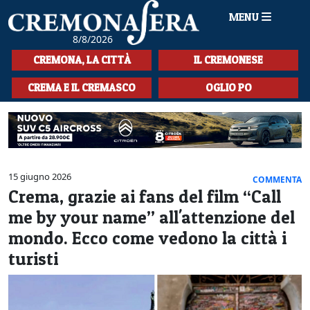
MENU
8/8/2026
HOME
CREMONA, LA CITTÀ
IL CREMONESE
CRONACA
CREMA E IL CREMASCO
OGLIO PO
SPORT
LA MUSICA
CULTURA
15 giugno 2026
COMMENTA
Crema, grazie ai fans del film “Call
LA STORIA
me by your name” all'attenzione del
SPETTACOLI
mondo. Ecco come vedono la città i
turisti
L'EDITORIALE
SEZIONI