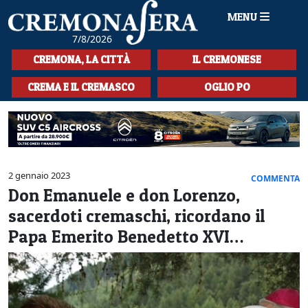
MENU
7/8/2026
HOME
CREMONA, LA CITTÀ
IL CREMONESE
CRONACA
CREMA E IL CREMASCO
OGLIO PO
SPORT
LA MUSICA
CULTURA
2 gennaio 2023
COMMENTA
Don Emanuele e don Lorenzo,
LA STORIA
sacerdoti cremaschi, ricordano il
SPETTACOLI
Papa Emerito Benedetto XVI…
L'EDITORIALE
SEZIONI