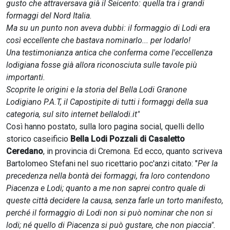
gusto che attraversava già il Seicento: quella tra i grandi
formaggi del Nord Italia.
Ma su un punto non aveva dubbi: il formaggio di Lodi era
così eccellente che bastava nominarlo... per lodarlo!
Una testimonianza antica che conferma come l'eccellenza
lodigiana fosse già allora riconosciuta sulle tavole più
importanti.
Scoprite le origini e la storia del Bella Lodi Granone
Lodigiano P.A.T, il Capostipite di tutti i formaggi della sua
categoria, sul sito internet bellalodi.it"
Così hanno postato, sulla loro pagina social, quelli dello
storico caseificio
Bella Lodi Pozzali di Casaletto
Ceredano
, in provincia di Cremona. Ed ecco, quanto scriveva
Bartolomeo Stefani nel suo ricettario poc'anzi citato: "
Per la
precedenza nella bontà dei formaggi, fra loro contendono
Piacenza e Lodi; quanto a me non saprei contro quale di
queste città decidere la causa, senza farle un torto manifesto,
perché il formaggio di Lodi non si può nominar che non si
lodi; né quello di Piacenza si può gustare, che non piaccia".