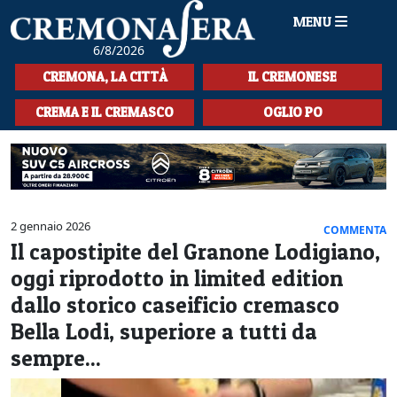
MENU
6/8/2026
HOME
CREMONA, LA CITTÀ
IL CREMONESE
CRONACA
CREMA E IL CREMASCO
OGLIO PO
SPORT
LA MUSICA
CULTURA
2 gennaio 2026
COMMENTA
Il capostipite del Granone Lodigiano,
LA STORIA
oggi riprodotto in limited edition
SPETTACOLI
dallo storico caseificio cremasco
Bella Lodi, superiore a tutti da
L'EDITORIALE
sempre...
SEZIONI