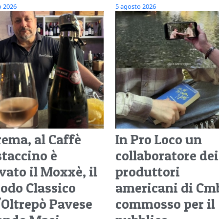
o 2026
5 agosto 2026
rema, al Caffè
In Pro Loco un
taccino è
collaboratore dei
vato il Moxxè, il
produttori
odo Classico
americani di Cm
l'Oltrepò Pavese
commosso per il