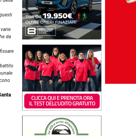
i della
questi
 varie
che da
fissare
battito
munale
scono
Santa