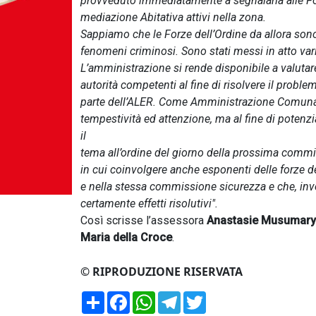
provveduto immediatamente a segnalarla alle Forze
mediazione Abitativa attivi nella zona.
Sappiamo che le Forze dell’Ordine da allora sono 
fenomeni criminosi. Sono stati messi in atto vari
L’amministrazione si rende disponibile a valutare
autorità competenti al fine di risolvere il proble
parte dell’ALER. Come Amministrazione Comunal
tempestività ed attenzione, ma al fine di potenz
il
tema all’ordine del giorno della prossima commis
in cui coinvolgere anche esponenti delle forze d
e nella stessa commissione sicurezza e che, i
certamente effetti risolutivi".
Così scrisse l’assessora
Anastasie Musumary
Maria della Croce
.
© RIPRODUZIONE RISERVATA
Condividi
Facebook
WhatsApp
Telegram
Twitter