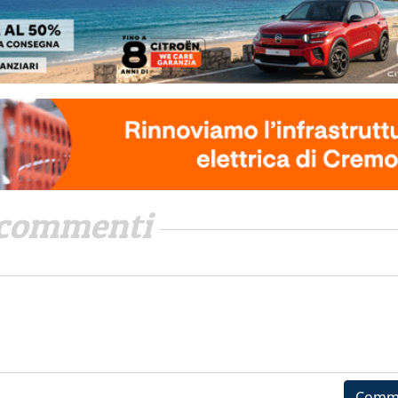
commenti
Comm