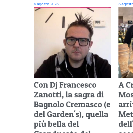
6 agosto 2026
6 agost
Con Dj Francesco
A C
Zanotti, la sagra di
Mos
Bagnolo Cremasco (e
arri
del Garden's), quella
Met
più bella del
del