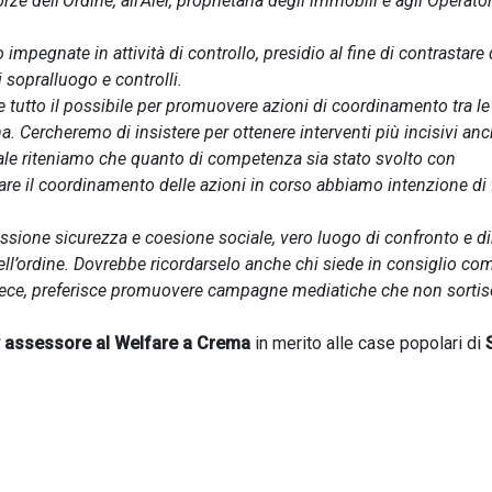
 dell’Ordine, all’Aler, proprietaria degli immobili e agli Operator
impegnate in attività di controllo, presidio al fine di contrastare 
 sopralluogo e controlli.
 tutto il possibile per promuovere azioni di coordinamento tra le
ma. Cercheremo di insistere per ottenere interventi più incisivi an
e riteniamo che quanto di competenza sia stato svolto con
iare il coordinamento delle azioni in corso abbiamo intenzione di 
sione sicurezza e coesione sociale, vero luogo di confronto e di
ell’ordine. Dovrebbe ricordarselo anche chi siede in consiglio co
nvece, preferisce promuovere campagne mediatiche che non sorti
assessore al Welfare a Crema
in merito alle case popolari di