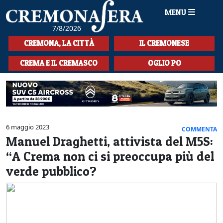
MENU
7/8/2026
HOME
CREMONA, LA CITTÀ
IL CREMONESE
CRONACA
CREMA E IL CREMASCO
OGLIO PO
SPORT
LA MUSICA
CULTURA
6 maggio 2023
COMMENTA
Manuel Draghetti, attivista del M5S:
LA STORIA
“A Crema non ci si preoccupa più del
SPETTACOLI
verde pubblico?
L'EDITORIALE
SEZIONI