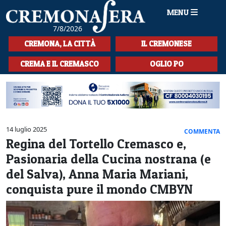
MENU
7/8/2026
HOME
CREMONA, LA CITTÀ
IL CREMONESE
CRONACA
CREMA E IL CREMASCO
OGLIO PO
SPORT
LA MUSICA
CULTURA
14 luglio 2025
COMMENTA
Regina del Tortello Cremasco e,
LA STORIA
Pasionaria della Cucina nostrana (e
SPETTACOLI
del Salva), Anna Maria Mariani,
conquista pure il mondo CMBYN
L'EDITORIALE
SEZIONI