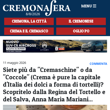
MENU
8/8/2026
HOME
CREMONA, LA CITTÀ
IL CREMONESE
CRONACA
CREMA E IL CREMASCO
OGLIO PO
SPORT
LA MUSICA
CULTURA
11 maggio 2026
COMMENTA
Siete più da "Cremaschine" o da
LA STORIA
"Coccole" (Crema è pure la capitale
SPETTACOLI
d'Italia dei dolci a forma di tortelli)?
Scopritelo dalla Regina del Tortello e
L'EDITORIALE
del Salva, Anna Maria Mariani...
SEZIONI