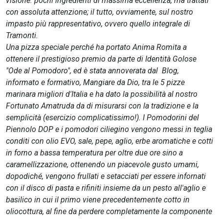
visione: pochi ingredienti di massima eccellenza, ma trattati
con assoluta attenzione; il tutto, ovviamente, sul nostro
impasto più rappresentativo, ovvero quello integrale di
Tramonti.
Una pizza speciale perché ha portato Anima Romita a
ottenere il prestigioso premio da parte di Identità Golose
"Ode al Pomodoro", ed è stata annoverata dal Blog,
informato e formativo, Mangiare da Dio, tra le 5 pizze
marinara migliori d'Italia e ha dato la possibilità al nostro
Fortunato Amatruda da di misurarsi con la tradizione e la
semplicità (esercizio complicatissimo!). I Pomodorini del
Piennolo DOP e i pomodori ciliegino vengono messi in teglia
conditi con olio EVO, sale, pepe, aglio, erbe aromatiche e cotti
in forno a bassa temperatura per oltre due ore sino a
caramellizzazione, ottenendo un piacevole gusto umami,
dopodiché, vengono frullati e setacciati per essere infornati
con il disco di pasta e rifiniti insieme da un pesto all'aglio e
basilico in cui il primo viene precedentemente cotto in
oliocottura, al fine da perdere completamente la componente