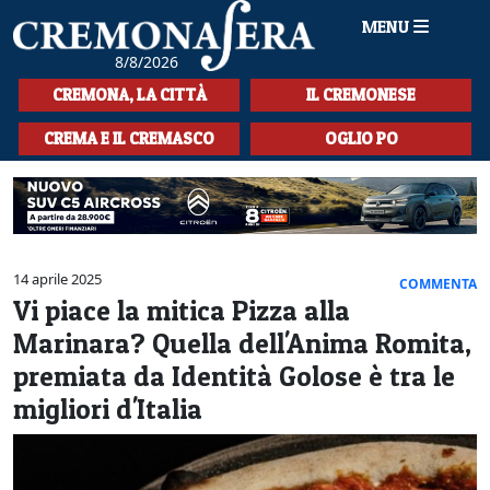
MENU
8/8/2026
HOME
CREMONA, LA CITTÀ
IL CREMONESE
CRONACA
CREMA E IL CREMASCO
OGLIO PO
SPORT
LA MUSICA
CULTURA
14 aprile 2025
COMMENTA
Vi piace la mitica Pizza alla
LA STORIA
Marinara? Quella dell'Anima Romita,
SPETTACOLI
premiata da Identità Golose è tra le
migliori d'Italia
L'EDITORIALE
SEZIONI