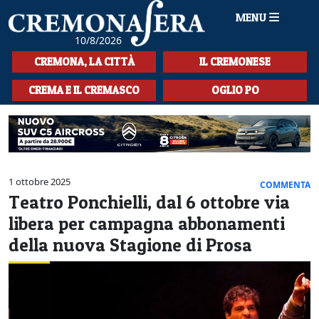
MENU
10/8/2026
HOME
CREMONA, LA CITTÀ
IL CREMONESE
CRONACA
CREMA E IL CREMASCO
OGLIO PO
SPORT
LA MUSICA
CULTURA
1 ottobre 2025
COMMENTA
Teatro Ponchielli, dal 6 ottobre via
LA STORIA
libera per campagna abbonamenti
SPETTACOLI
della nuova Stagione di Prosa
L'EDITORIALE
SEZIONI