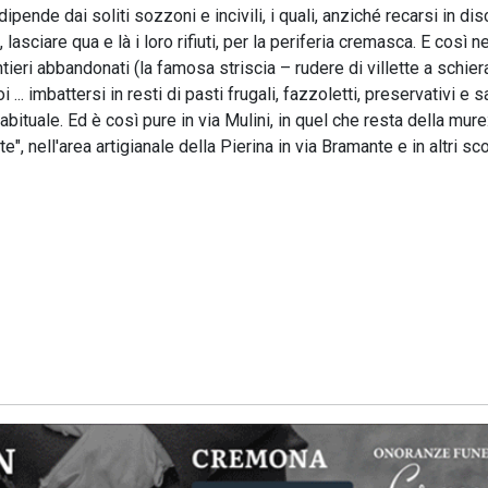
ipende dai soliti sozzoni e incivili, i quali, anziché recarsi in dis
lasciare qua e là i loro rifiuti, per la periferia cremasca. E così ne
ntieri abbandonati (la famosa striscia – rudere di villette a schier
i ... imbattersi in resti di pasti frugali, fazzoletti, preservativi e 
ituale. Ed è così pure in via Mulini, in quel che resta della mure
", nell'area artigianale della Pierina in via Bramante e in altri sco