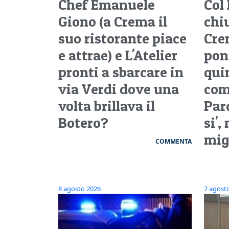
Chef Emanuele
Col
Giono (a Crema il
chi
suo ristorante piace
Crem
e attrae) e L'Atelier
pon
pronti a sbarcare in
quin
via Verdi dove una
com
volta brillava il
Parc
Botero?
si',
migl
COMMENTA
8 agosto 2026
7 agost