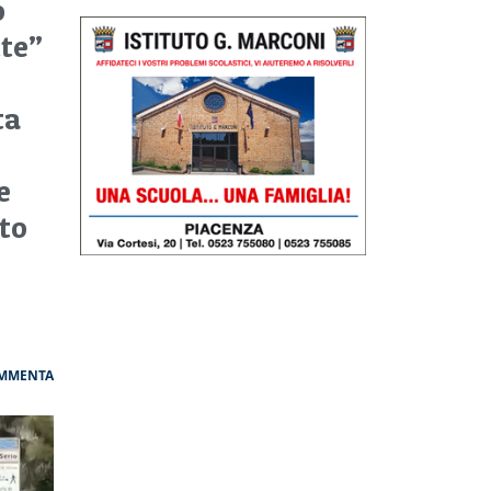
o
te”
ta
e
tto
MMENTA