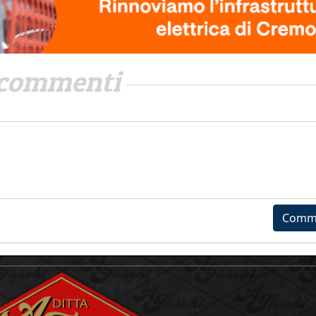
commenti
Comm