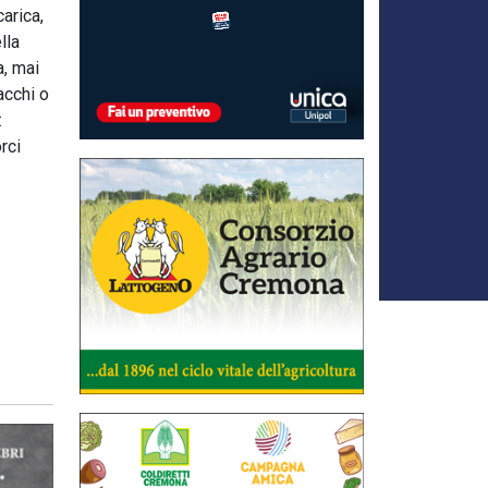
carica,
lla
a, mai
sacchi o
:
rci