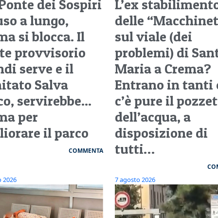
 Ponte dei Sospiri
L’ex stabiliment
uso a lungo,
delle “Macchinet
a si blocca. Il
sul viale (dei
te provvisorio
problemi) di San
di serve e il
Maria a Crema?
itato Salva
Entrano in tanti 
o, servirebbe...
c’è pure il pozze
 ma per
dell’acqua, a
iorare il parco
disposizione di
tutti…
COMMENTA
CO
o 2026
7 agosto 2026