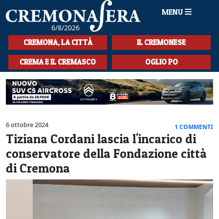
MENU
6/8/2026
HOME
CREMONA, LA CITTÀ
IL CREMONESE
CRONACA
CREMA E IL CREMASCO
OGLIO PO
SPORT
LA MUSICA
CULTURA
6 ottobre 2024
1 COMMENTI
Tiziana Cordani lascia l'incarico di
LA STORIA
conservatore della Fondazione città
SPETTACOLI
di Cremona
L'EDITORIALE
SEZIONI