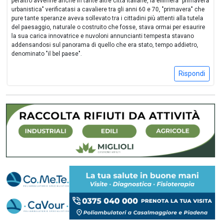
peraltro avvenne anche in tante altre città italiane, la effimera "primavera
urbanistica" verificatasi a cavaliere tra gli anni 60 e 70, "primavera" che
pure tante speranze aveva sollevato tra i cittadini più attenti alla tutela
del paesaggio, naturale o costruito che fosse, stava ormai per esaurire
la sua carica innovatrice e nuvoloni annuncianti tempesta stavano
addensandosi sul panorama di quello che era stato, tempo addietro,
denominato "il bel paese".
Rispondi