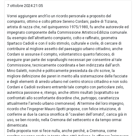
7 ottobre 2024 21:05
Vorrei aggiungere anch'io un ricordo personale a proposito del
compianto, ottimo e colto pittore Sereno Cordani, padre di Tiziana,
artista di razza che, nel quinquennio 1975/1980, fu anche autorevole ed
impegnato componente della Commissione Artistico-Edilizia comunale.
Su esempio dell'altrettanto compianto, colto e raffinato, geometra
Spartaco Cadioli e con il solo stimolo, culturale e civile, di cercare di
contribuire al migliore assetto del paesaggio urbano cittadino, anche
Cordani si assunse il compito, volontaristico quanto faticoso, di
eseguire gran parte dei sopralluoghi necessari per consentire al tale
Commissione, tecnicamente coordinata e ben indirizzata dall'arch.
Mino Galetti, nonché e politicamente presieduta da chi scrive, la
migliore definizione dei pareri in merito alla sistemazione delle facciate
e degli elementi di arredo urbano nel centro storico cittadino e non solo.
Cordani e Cadioli svolsero entrambi tale compito con particolare zelo,
autentica passione e, ritengo, anche ottimi risultati (soprattutto se
confrontati allo sconfortante disordine che, purtroppo, caratterizza
attualmente l'arredo urbano cremonese). Al termine del loro impegno,
ricordo che l'ingegner Mauro Spotti propose, con felice intuizione, di
conferire ai due la carica onorifica di "cavalieri dell'ornato", carica già in
uso, se ben ricordo, nella Cremona del settecento e da tempo ormai
dimenticata.
Della proposta non si fece nulla, anche perché, a Cremona, come