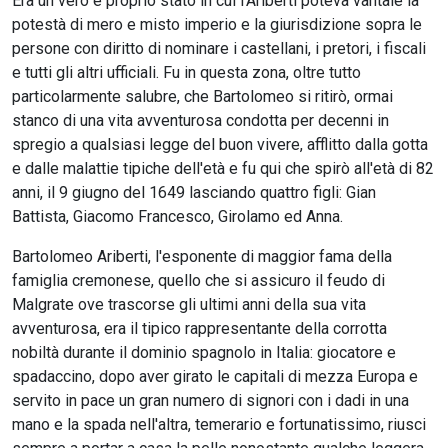
Era un vero e proprio stato in cui l'Ariberti poteva vantale la
potestà di mero e misto imperio e la giurisdizione sopra le
persone con diritto di nominare i castellani, i pretori, i fiscali
e tutti gli altri ufficiali. Fu in questa zona, oltre tutto
particolarmente salubre, che Bartolomeo si ritirò, ormai
stanco di una vita avventurosa condotta per decenni in
spregio a qualsiasi legge del buon vivere, afflitto dalla gotta
e dalle malattie tipiche dell'età e fu qui che spirò all'età di 82
anni, il 9 giugno del 1649 lasciando quattro figli: Gian
Battista, Giacomo Francesco, Girolamo ed Anna.
Bartolomeo Ariberti, l'esponente di maggior fama della
famiglia cremonese, quello che si assicuro il feudo di
Malgrate ove trascorse gli ultimi anni della sua vita
avventurosa, era il tipico rappresentante della corrotta
nobiltà durante il dominio spagnolo in Italia: giocatore e
spadaccino, dopo aver girato le capitali di mezza Europa e
servito in pace un gran numero di signori con i dadi in una
mano e la spada nell'altra, temerario e fortunatissimo, riusci