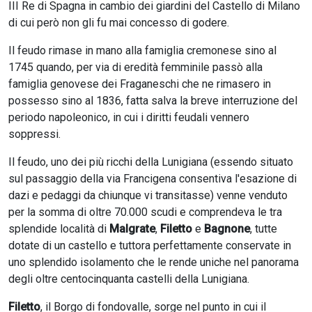
III Re di Spagna in cambio dei giardini del Castello di Milano
di cui però non gli fu mai concesso di godere.
Il feudo rimase in mano alla famiglia cremonese sino al
1745 quando, per via di eredità femminile passò alla
famiglia genovese dei Fraganeschi che ne rimasero in
possesso sino al 1836, fatta salva la breve interruzione del
periodo napoleonico, in cui i diritti feudali vennero
soppressi.
Il feudo, uno dei più ricchi della Lunigiana (essendo situato
sul passaggio della via Francigena consentiva l'esazione di
dazi e pedaggi da chiunque vi transitasse) venne venduto
per la somma di oltre 70.000 scudi e comprendeva le tra
splendide località di
Malgrate
,
Filetto
e
Bagnone
, tutte
dotate di un castello e tuttora perfettamente conservate in
uno splendido isolamento che le rende uniche nel panorama
degli oltre centocinquanta castelli della Lunigiana.
Filetto
, il Borgo di fondovalle, sorge nel punto in cui il