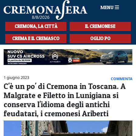
MENU
8/8/2026
HOME
CREMONA, LA CITTÀ
IL CREMONESE
CRONACA
CREMA E IL CREMASCO
OGLIO PO
SPORT
LA MUSICA
CULTURA
1 giugno 2023
COMMENTA
C'è un po' di Cremona in Toscana. A
LA STORIA
Malgrate e Filetto in Lunigiana si
SPETTACOLI
conserva l'idioma degli antichi
feudatari, i cremonesi Ariberti
L'EDITORIALE
SEZIONI