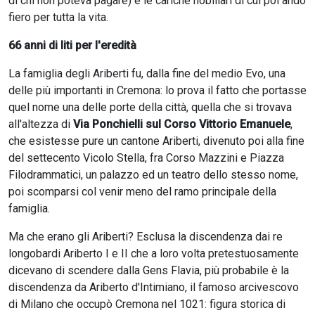
di chi non poteva pagare) e le cariche nobiliari di cui poi andò
fiero per tutta la vita.
66 anni di liti per l'eredità
La famiglia degli Ariberti fu, dalla fine del medio Evo, una
delle più importanti in Cremona: lo prova il fatto che portasse
quel nome una delle porte della città, quella che si trovava
all'altezza di
Via Ponchielli sul Corso Vittorio Emanuele
,
che esistesse pure un cantone Ariberti, divenuto poi alla fine
del settecento Vicolo Stella, fra Corso Mazzini e Piazza
Filodrammatici, un palazzo ed un teatro dello stesso nome,
poi scomparsi col venir meno del ramo principale della
famiglia.
Ma che erano gli Ariberti? Esclusa la discendenza dai re
longobardi Ariberto I e II che a loro volta pretestuosamente
dicevano di scendere dalla Gens Flavia, più probabile è la
discendenza da Ariberto d'Intimiano, il famoso arcivescovo
di Milano che occupò Cremona nel 1021: figura storica di