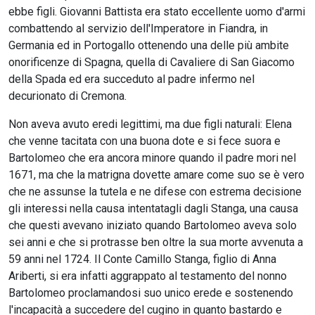
ebbe figli. Giovanni Battista era stato eccellente uomo d'armi
combattendo al servizio dell'Imperatore in Fiandra, in
Germania ed in Portogallo ottenendo una delle più ambite
onorificenze di Spagna, quella di Cavaliere di San Giacomo
della Spada ed era succeduto al padre infermo nel
decurionato di Cremona.
Non aveva avuto eredi legittimi, ma due figli naturali: Elena
che venne tacitata con una buona dote e si fece suora e
Bartolomeo che era ancora minore quando il padre mori nel
1671, ma che la matrigna dovette amare come suo se è vero
che ne assunse la tutela e ne difese con estrema decisione
gli interessi nella causa intentatagli dagli Stanga, una causa
che questi avevano iniziato quando Bartolomeo aveva solo
sei anni e che si protrasse ben oltre la sua morte avvenuta a
59 anni nel 1724. Il Conte Camillo Stanga, figlio di Anna
Ariberti, si era infatti aggrappato al testamento del nonno
Bartolomeo proclamandosi suo unico erede e sostenendo
l'incapacità a succedere del cugino in quanto bastardo e