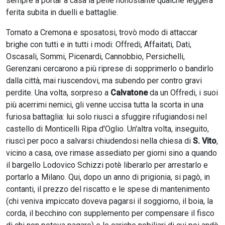
sempre a portar a casa la pelle nonostante qualche leggera
ferita subita in duelli e battaglie.
Tornato a Cremona e sposatosi, trovò modo di attaccar
brighe con tutti e in tutti i modi: Offredi, Affaitati, Dati,
Oscasali, Sommi, Picenardi, Cannobbio, Persichelli,
Gerenzani cercarono a più riprese di sopprimerlo o bandirlo
dalla città, mai riuscendovi, ma subendo per contro gravi
perdite. Una volta, sorpreso a
Calvatone
da un Offredi, i suoi
più acerrimi nemici, gli venne uccisa tutta la scorta in una
furiosa battaglia: lui solo riusci a sfuggire rifugiandosi nel
castello di Monticelli Ripa d'Oglio. Un'altra volta, inseguito,
riuscì per poco a salvarsi chiudendosi nella chiesa di
S. Vito
,
vicino a casa, ove rimase assediato per giorni sino a quando
il bargello Lodovico Schizzi potè liberarlo per arrestarlo e
portarlo a Milano. Qui, dopo un anno di prigionia, si pagò, in
contanti, il prezzo del riscatto e le spese di mantenimento
(chi veniva impiccato doveva pagarsi il soggiorno, il boia, la
corda, il becchino con supplemento per compensare il fisco