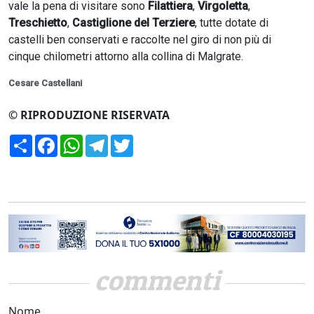
vale la pena di visitare sono
Filattiera
,
Virgoletta
,
Treschietto
,
Castiglione del Terziere
, tutte dotate di
castelli ben conservati e raccolte nel giro di non più di
cinque chilometri attorno alla collina di Malgrate.
Cesare Castellani
© RIPRODUZIONE RISERVATA
Condividi
Facebook
WhatsApp
Telegram
Twitter
commenti
Nome