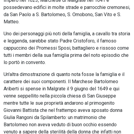
Impero nel 1623, Marchese di Malgrate nel 1641 e
possedevano edifici in molte strade e parrocchie cremonesi,
da San Paolo a S. Bartolomeo, S. Omobono, San Vito e S.
Matteo.
Uno dei personaggi più noti della famiglia, a cavallo tra storia
e leggenda, sarebbe stato Padre Cristoforo, il famoso
cappuccino dei Promessi Sposi, battagliero e rissoso come
tutti i membri della sua famiglia prima del noto episodio che
lo portò in convento.
Un'altra dimostrazione di quanto nota fosse la famiglia e il
carattere dei suoi componenti. Il Marchese Bartolomeo
Ariberti si spense in Malgrate il 9 giugno del 1649 e qui
venne seppellito nella piccola chiesa di San Giuseppe
mentre tutte le sue proprietà andarono al primogenito
Giovanni Battista che nel frattempo aveva sposato donna
Giulia Rangoni da Spilamberto: un matrimonio che
Bartolomeo non aveva veduto di buon occhio essendo
venuto a sapere della sterilità della donna che infatti non