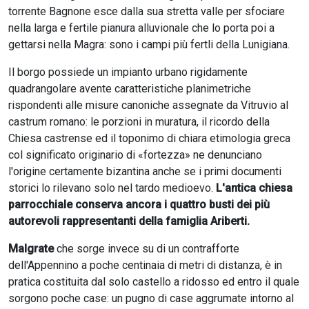
torrente Bagnone esce dalla sua stretta valle per sfociare
nella larga e fertile pianura alluvionale che lo porta poi a
gettarsi nella Magra: sono i campi più fertli della Lunigiana.
Il borgo possiede un impianto urbano rigidamente
quadrangolare avente caratteristiche planimetriche
rispondenti alle misure canoniche assegnate da Vitruvio al
castrum romano: le porzioni in muratura, il ricordo della
Chiesa castrense ed il toponimo di chiara etimologia greca
col significato originario di «fortezza» ne denunciano
l'origine certamente bizantina anche se i primi documenti
storici lo rilevano solo nel tardo medioevo.
L'antica chiesa
parrocchiale conserva ancora i quattro busti dei più
autorevoli rappresentanti della famiglia Ariberti.
Malgrate
che sorge invece su di un contrafforte
dell'Appennino a poche centinaia di metri di distanza, è in
pratica costituita dal solo castello a ridosso ed entro il quale
sorgono poche case: un pugno di case aggrumate intorno al