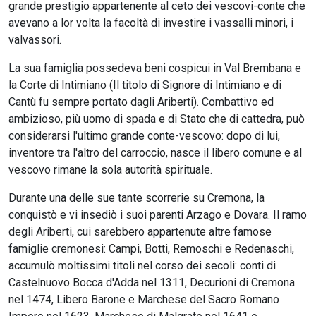
grande prestigio appartenente al ceto dei vescovi-conte che
avevano a lor volta la facoltà di investire i vassalli minori, i
valvassori.
La sua famiglia possedeva beni cospicui in Val Brembana e
la Corte di Intimiano (Il titolo di Signore di Intimiano e di
Cantù fu sempre portato dagli Ariberti). Combattivo ed
ambizioso, più uomo di spada e di Stato che di cattedra, può
considerarsi l'ultimo grande conte-vescovo: dopo di lui,
inventore tra l'altro del carroccio, nasce il libero comune e al
vescovo rimane la sola autorità spirituale.
Durante una delle sue tante scorrerie su Cremona, la
conquistò e vi insediò i suoi parenti Arzago e Dovara. Il ramo
degli Ariberti, cui sarebbero appartenute altre famose
famiglie cremonesi: Campi, Botti, Remoschi e Redenaschi,
accumulò moltissimi titoli nel corso dei secoli: conti di
Castelnuovo Bocca d'Adda nel 1311, Decurioni di Cremona
nel 1474, Libero Barone e Marchese del Sacro Romano