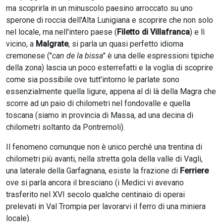
ma scoprirla in un minuscolo paesino arroccato su uno
sperone di roccia dell'Alta Lunigiana e scoprire che non solo
nel locale, ma nell'intero paese (
Filetto di Villafranca
) e lì
vicino, a
Malgrate
, si parla un quasi perfetto idioma
cremonese ("
can de la bissa
" è una delle espressioni tipiche
della zona) lascia un poco esterrefatti e la voglia di scoprire
come sia possibile ove tutt'intorno le parlate sono
essenzialmente quella ligure, appena al di là della Magra che
scorre ad un paio di chilometri nel fondovalle e quella
toscana (siamo in provincia di Massa, ad una decina di
chilometri soltanto da Pontremoli).
Il fenomeno comunque non è unico perché una trentina di
chilometri più avanti, nella stretta gola della valle di Vagli,
una laterale della Garfagnana, esiste la frazione di
Ferriere
ove si parla ancora il bresciano (i Medici vi avevano
trasferito nel XVI secolo qualche centinaio di operai
prelevati in Val Trompia per lavorarvi il ferro di una miniera
locale).