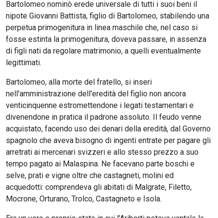
Bartolomeo nominò erede universale di tutti i suoi beni il
nipote Giovanni Battista, figlio di Bartolomeo, stabilendo una
perpetua primogenitura in linea maschile che, nel caso si
fosse estinta la primogenitura, doveva passare, in assenza
di figli nati da regolare matrimonio, a quelli eventualmente
legittimati.
Bartolomeo, alla morte del fratello, si inseri
nell'amministrazione dell'eredità del figlio non ancora
venticinquenne estromettendone i legati testamentari e
divenendone in pratica il padrone assoluto. Il feudo venne
acquistato, facendo uso dei denari della eredità, dal Governo
spagnolo che aveva bisogno di ingenti entrate per pagare gli
arretrati ai mercenari svizzeri e allo stesso prezzo a suo
tempo pagato ai Malaspina. Ne facevano parte boschi e
selve, prati e vigne oltre che castagneti, molini ed
acquedotti: comprendeva gli abitati di Malgrate, Filetto,
Mocrone, Orturano, Trolco, Castagneto e Isola.