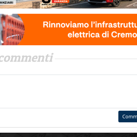
commenti
Comm