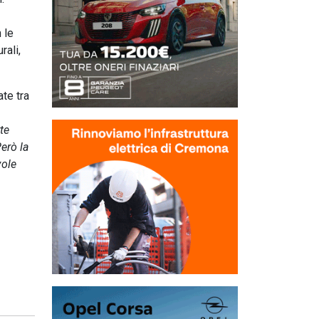
 le
rali,
ate tra
te
Però la
vole