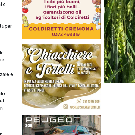
i e
a
ta per
le
nno
zzare e
ito
el
un
: