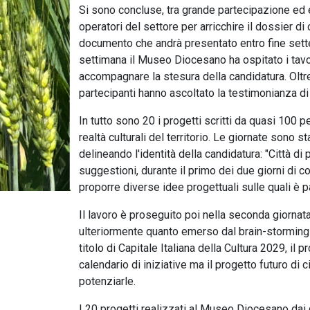
Si sono concluse, tra grande partecipazione ed 
operatori del settore per arricchire il dossier di
documento che andrà presentato entro fine sett
settimana il Museo Diocesano ha ospitato i tavoli 
accompagnare la stesura della candidatura. Oltre
partecipanti hanno ascoltato la testimonianza di P
In tutto sono 20 i progetti scritti da quasi 100
realtà culturali del territorio. Le giornate sono s
delineando l'identità della candidatura: "Città di
suggestioni, durante il primo dei due giorni di co-
proporre diverse idee progettuali sulle quali è pa
Il lavoro è proseguito poi nella seconda giorn
ulteriormente quanto emerso dal brain-storming e
titolo di Capitale Italiana della Cultura 2029, i
calendario di iniziative ma il progetto futuro di
potenziarle.
I 20 progetti realizzati al Museo Diocesano dai q