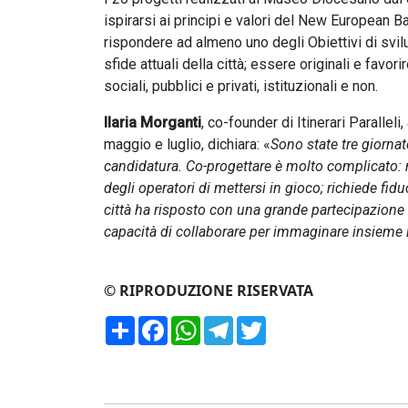
ispirarsi ai principi e valori del New European B
rispondere ad almeno uno degli Obiettivi di svi
sfide attuali della città; essere originali e favorir
sociali, pubblici e privati, istituzionali e non.
Ilaria Morganti
, co-founder di Itinerari Parallel
maggio e luglio, dichiara: «
Sono state tre giorna
candidatura. Co-progettare è molto complicato: r
degli operatori di mettersi in gioco; richiede fid
città ha risposto con una grande partecipazion
capacità di collaborare per immaginare insieme il 
© RIPRODUZIONE RISERVATA
Condividi
Facebook
WhatsApp
Telegram
Twitter