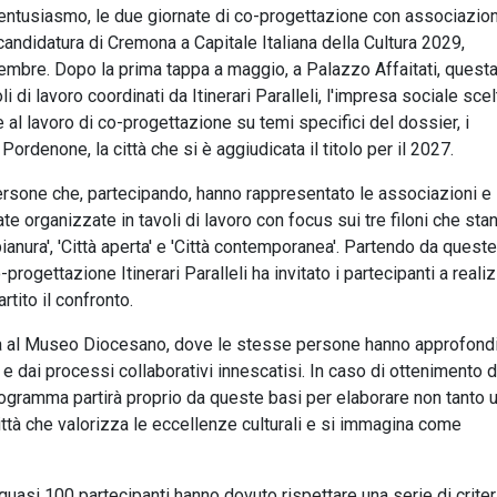
entusiasmo, le due giornate di co-progettazione con associazion
 candidatura di Cremona a Capitale Italiana della Cultura 2029,
embre. Dopo la prima tappa a maggio, a Palazzo Affaitati, quest
di lavoro coordinati da Itinerari Paralleli, l'impresa sociale scel
 al lavoro di co-progettazione su temi specifici del dossier, i
ordenone, la città che si è aggiudicata il titolo per il 2027.
 persone che, partecipando, hanno rappresentato le associazioni e 
tate organizzate in tavoli di lavoro con focus sui tre filoni che sta
 pianura', 'Città aperta' e 'Città contemporanea'. Partendo da queste
progettazione Itinerari Paralleli ha invitato i partecipanti a reali
rtito il confronto.
ata al Museo Diocesano, dove le stesse persone hanno approfond
 dai processi collaborativi innescatisi. In caso di ottenimento d
l programma partirà proprio da queste basi per elaborare non tanto 
 città che valorizza le eccellenze culturali e si immagina come
uasi 100 partecipanti hanno dovuto rispettare una serie di criteri