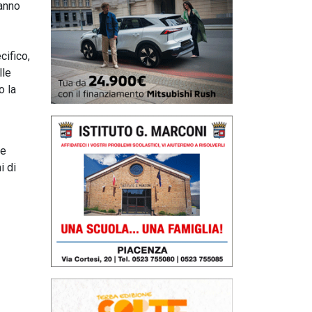
hanno
cifico,
lle
o la
ue
i di