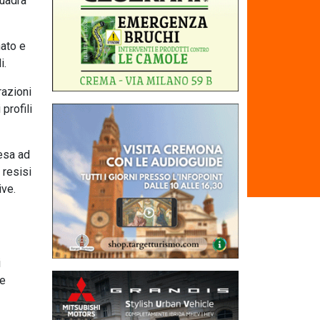
quadra
nato e
i.
razioni
profili
fesa ad
 resisi
ive.
i
ne