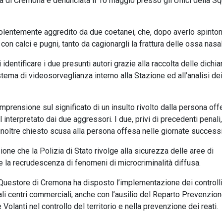
ria di Cremona e denunciata il 10 maggio presso gli Uffici della S
violentemente aggredito da due coetanei, che, dopo averlo spinto
con calci e pugni, tanto da cagionargli la frattura delle ossa nasal
entificare i due presunti autori grazie alla raccolta delle dichia
istema di videosorveglianza interno alla Stazione ed all’analisi dei 
comprensione sul significato di un insulto rivolto dalla persona of
interpretato dai due aggressori. I due, privi di precedenti penali,
 inoltre chiesto scusa alla persona offesa nelle giornate success
ione che la Polizia di Stato rivolge alla sicurezza delle aree di
e la recrudescenza di fenomeni di microcriminalità diffusa.
il Questore di Cremona ha disposto l’implementazione dei controll
pali centri commerciali, anche con l’ausilio del Reparto Prevenzio
 Volanti nel controllo del territorio e nella prevenzione dei reati.