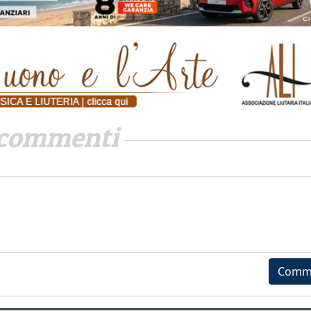
commenti
Comm