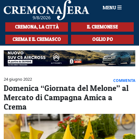
MENU
9/8/2026
HOME
CREMONA, LA CITTÀ
IL CREMONESE
CRONACA
CREMA E IL CREMASCO
OGLIO PO
SPORT
LA MUSICA
CULTURA
24 giugno 2022
COMMENTA
Domenica “Giornata del Melone” al
LA STORIA
Mercato di Campagna Amica a
SPETTACOLI
Crema
L'EDITORIALE
SEZIONI