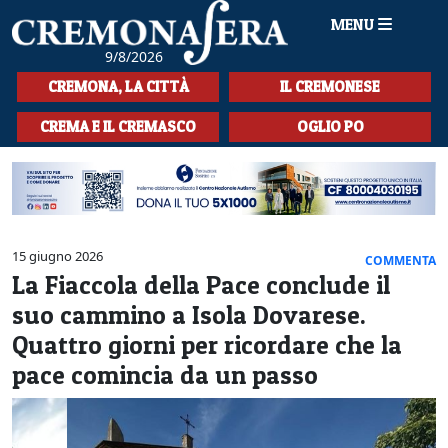
MENU
9/8/2026
HOME
CREMONA, LA CITTÀ
IL CREMONESE
CRONACA
CREMA E IL CREMASCO
OGLIO PO
SPORT
LA MUSICA
CULTURA
15 giugno 2026
COMMENTA
La Fiaccola della Pace conclude il
LA STORIA
suo cammino a Isola Dovarese.
SPETTACOLI
Quattro giorni per ricordare che la
pace comincia da un passo
L'EDITORIALE
SEZIONI