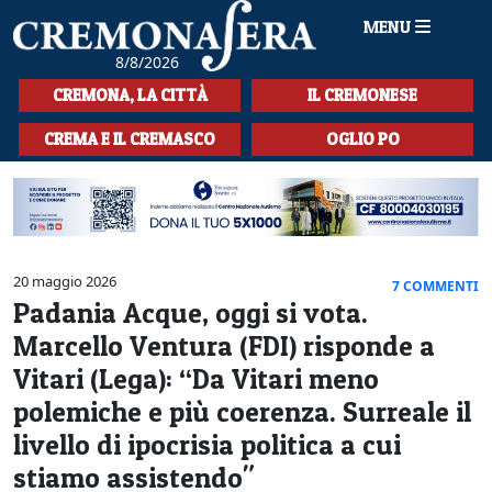
MENU
8/8/2026
HOME
CREMONA, LA CITTÀ
IL CREMONESE
CRONACA
CREMA E IL CREMASCO
OGLIO PO
SPORT
LA MUSICA
CULTURA
20 maggio 2026
7 COMMENTI
Padania Acque, oggi si vota.
LA STORIA
Marcello Ventura (FDI) risponde a
SPETTACOLI
Vitari (Lega): “Da Vitari meno
polemiche e più coerenza. Surreale il
L'EDITORIALE
livello di ipocrisia politica a cui
SEZIONI
stiamo assistendo"