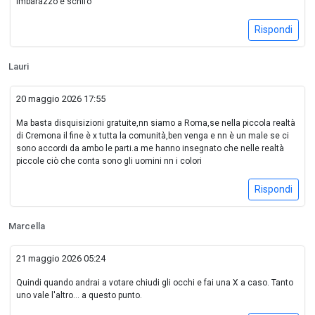
imbarazzo e schifo
Rispondi
Lauri
20 maggio 2026 17:55
Ma basta disquisizioni gratuite,nn siamo a Roma,se nella piccola realtà
di Cremona il fine è x tutta la comunità,ben venga e nn è un male se ci
sono accordi da ambo le parti.a me hanno insegnato che nelle realtà
piccole ciò che conta sono gli uomini nn i colori
Rispondi
Marcella
21 maggio 2026 05:24
Quindi quando andrai a votare chiudi gli occhi e fai una X a caso. Tanto
uno vale l'altro... a questo punto.