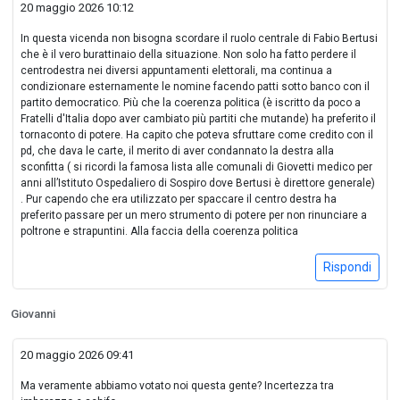
20 maggio 2026 10:12
In questa vicenda non bisogna scordare il ruolo centrale di Fabio Bertusi
che è il vero burattinaio della situazione. Non solo ha fatto perdere il
centrodestra nei diversi appuntamenti elettorali, ma continua a
condizionare esternamente le nomine facendo patti sotto banco con il
partito democratico. Più che la coerenza politica (è iscritto da poco a
Fratelli d'Italia dopo aver cambiato più partiti che mutande) ha preferito il
tornaconto di potere. Ha capito che poteva sfruttare come credito con il
pd, che dava le carte, il merito di aver condannato la destra alla
sconfitta ( si ricordi la famosa lista alle comunali di Giovetti medico per
anni all’Istituto Ospedaliero di Sospiro dove Bertusi è direttore generale)
. Pur capendo che era utilizzato per spaccare il centro destra ha
preferito passare per un mero strumento di potere per non rinunciare a
poltrone e strapuntini. Alla faccia della coerenza politica
Rispondi
Giovanni
20 maggio 2026 09:41
Ma veramente abbiamo votato noi questa gente? Incertezza tra