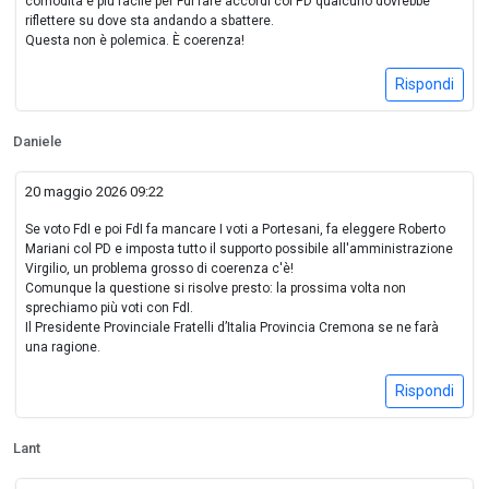
comodità è più facile per FdI fare accordi col PD qualcuno dovrebbe
riflettere su dove sta andando a sbattere.
Questa non è polemica. È coerenza!
Rispondi
Daniele
20 maggio 2026 09:22
Se voto FdI e poi FdI fa mancare I voti a Portesani, fa eleggere Roberto
Mariani col PD e imposta tutto il supporto possibile all'amministrazione
Virgilio, un problema grosso di coerenza c'è!
Comunque la questione si risolve presto: la prossima volta non
sprechiamo più voti con FdI.
Il Presidente Provinciale Fratelli d’Italia Provincia Cremona se ne farà
una ragione.
Rispondi
Lant