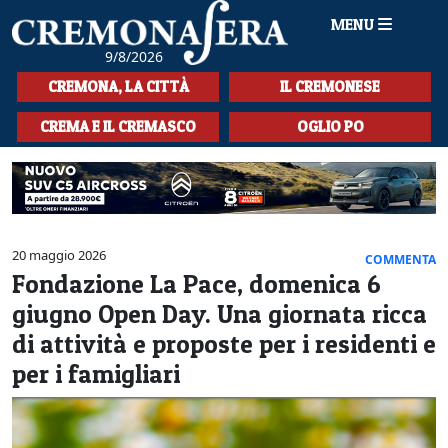
MENU
9/8/2026
HOME
CREMONA, LA CITTÀ
IL CREMONESE
CRONACA
CREMA E IL CREMASCO
OGLIO PO
SPORT
LA MUSICA
CULTURA
20 maggio 2026
COMMENTA
Fondazione La Pace, domenica 6
LA STORIA
giugno Open Day. Una giornata ricca
SPETTACOLI
di attività e proposte per i residenti e
per i famigliari
L'EDITORIALE
SEZIONI