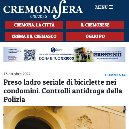
MENU
6/8/2026
HOME
CREMONA, LA CITTÀ
IL CREMONESE
CRONACA
CREMA E IL CREMASCO
OGLIO PO
SPORT
LA MUSICA
CULTURA
15 ottobre 2022
COMMENTA
Preso ladro seriale di biciclette nei
LA STORIA
condomini. Controlli antidroga della
SPETTACOLI
Polizia
L'EDITORIALE
SEZIONI