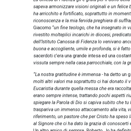
sapeva armonizzare visioni originali e un felice
ha arricchito e fortificato, soprattutto in momen
riconoscenza e la mia fervida preghiera di suffra
Giacomo “
un fine teologo, che ha insegnato in va
rivestito molteplici incarichi in diocesi, predicato
dell’Istituto Canossa di Fidenza lo venivano an
buona e accogliente, umile e profonda, si è fatto
sacerdoti c’era una grande intesa ed una costan
vissuta sempre nella casa parrocchiale, con la gr
“La nostra gratitudine è immensa -
ha detto un 
molti altri valori ma soprattutto ci hai donato il
Eucaristia durante quella messa che era raccolt
erano sempre intense, trattando pochi aspetti rius
spiegare la Parola di Dio si capiva subito che tu l
traspariva un immenso attaccamento alla vita, v
riferimento, un pastore che per Cristo ha speso l
al Signore che ci ha dato la grazia di conoscerti
Un altro amico di sempre, Roberto, lo ha definito