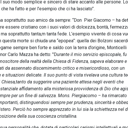
 il suo modo semplice e sincero di stare accanto alle persone. Lo
ò che ha fatto e per l’esempio che ci ha lasciato”.
 ma soprattutto suo amico da sempre: “Don Pier Giacomo – ha det
ire essere cristiano con i suoi valori di dolcezza, bontà, fermezz
 ma soprattutto tanta,m tanta fede. L’esempio vivente di cosa vuo
on questa morte si chiuda una “epopea”: quella dei Bolzoni sacerd
game sempre ben forte e saldo con la terra d’origine, Monticelli
nor Carlo Mazza ha detto: "D
urante il mio servizio episcopale, fu
onoscitore della realtà della Chiesa di Fidenza, sapeva elaborare e
irati da assennato discernimento critico e misericordioso, con un
situazioni delicate. Il suo punto di vista rivelava una cultura t
i Chiesa,tanto da suggerire una paziente attesa negli eventi che
ostanziale affidamento alla misteriosa provvidenza di Dio che agi
 sempre per un fine di salvezza. Mons. Piergiacomo – ha rimarcato 
i importanti, distinguendosi sempre per prudenza, sincerità e obbe
stero. Perciò ho sempre apprezzato in lui sia la schiettezza nel di
posizione della sua coscienza cristallina.
sua personalità che, dotata di particolari carismi intellettuali e mo