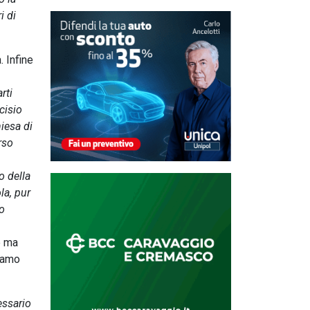
i di
 Infine
rti
cisio
iesa di
rso
o della
la, pur
io
e ma
biamo
essario