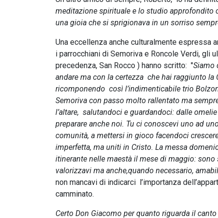
meditazione spirituale e lo studio approfondito c
una gioia che si sprigionava in un sorriso sempre
Una eccellenza anche culturalmente espressa anch
i parrocchiani di Semoriva e Roncole Verdi, gli ul
precedenza, San Rocco ) hanno scritto: "
Siamo q
andare ma con la certezza che hai raggiunto la C
ricomponendo così l’indimenticabile trio Bolzoni!
Semoriva con passo molto rallentato ma sempre c
l’altare, salutandoci e guardandoci: dalle omelie
preparare anche noi. Tu ci conoscevi uno ad uno, d
comunità, a mettersi in gioco facendoci crescere
imperfetta, ma uniti in Cristo. La messa domenica
itinerante nelle maestà il mese di maggio: sono 
valorizzavi ma anche,quando necessario, amabilm
non mancavi di indicarci l’importanza dell’appart
camminato.
Certo Don Giacomo per quanto riguarda il canto i