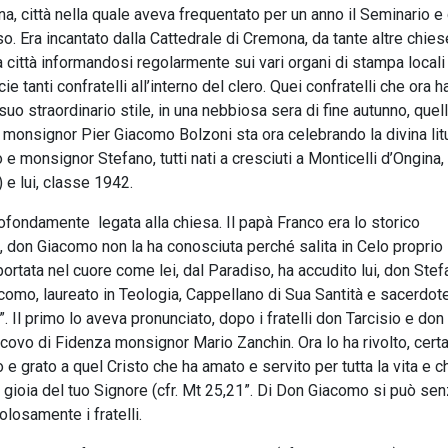
a, città nella quale aveva frequentato per un anno il Seminario e
o. Era incantato dalla Cattedrale di Cremona, da tante altre chies
a città informandosi regolarmente sui vari organi di stampa locali 
tanti confratelli all’interno del clero. Quei confratelli che ora h
o straordinario stile, in una nebbiosa sera di fine autunno, quell
 monsignor Pier Giacomo Bolzoni sta ora celebrando la divina litu
o e monsignor Stefano, tutti nati a cresciuti a Monticelli d’Ongina, t
 e lui, classe 1942.
profondamente legata alla chiesa. Il papà Franco era lo storico
, don Giacomo non la ha conosciuta perché salita in Celo proprio
rtata nel cuore come lei, dal Paradiso, ha accudito lui, don Stef
como, laureato in Teologia, Cappellano di Sua Santità e sacerdot
 Il primo lo aveva pronunciato, dopo i fratelli don Tarcisio e don
escovo di Fidenza monsignor Mario Zanchin. Ora lo ha rivolto, cer
 e grato a quel Cristo che ha amato e servito per tutta la vita e ch
 gioia del tuo Signore (cfr. Mt 25,21”. Di Don Giacomo si può sen
losamente i fratelli.