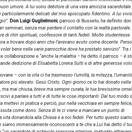
 buon umore. A lui sono debitore di una vera amicizia sacerdotale
ti particolarmente delicati del mio episcopato fidentino. A lui viv
gio”.
Don Luigi Guglielmoni
, parroco di Busseto, ha definito don
ri seminari, senza mai perdere il contatto con la realtà pastorale.
re di ritiri spirituali, confessore di tanti fedeli. Molte studentesse
cora a trovare dopo anni che l’avevano avuto come docente. Pers
 voler bene nelle varie parrocchie dove ha prestato servizio”
. Tra 
te collaborazione e “
anche la malattia
– ha detto il parroco –
è st
ande dedizione di Elisabetta Lorena Sutti e di altre generose volo
giovane
–
con la vita ci ha trasmesso l’umiltà, la mitezza, l’umanit
 valore più elevato: Gesù Cristo. Ogni giorno ce lo hai donato nella
a, ma mai chiusa, breve ma sempre curata; le tue brevissime omel
civi a parlare a tutti e di tutte le cose importanti. Dal tuo modo d
a mettevi in pratica e perciò, pur nella vecchiaia eri sempre felice,
issuta come dono. Senza di te ci viene a mancare un punto di
a vita donandola alla Chiesa e a no
i
fedeli. Per tutto questo siamo
 e siamo immensamente riconoscenti a te che a Lui hai detto il tuo
 “
un sacerdote di notevole spessore interiore, maturato attravers