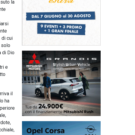
ssuto la
nte
iarsi
ente
 di cui
 solo
a di Dio
ri e
tto
riva il
lo ha
uperiore
le,
dote,
cchiale,