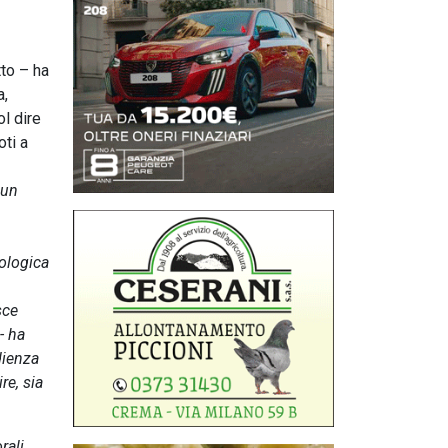
to – ha
a,
l dire
oti a
 un
eologica
sce
- ha
dienza
re, sia
rali,