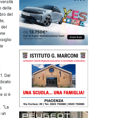
iversità
o della
bro del
te;
 del
one
nsiglio
te
a
1. Dal
edicato
i
e si è
. “La
o un