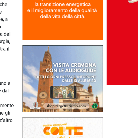
 che
e
e, a
a
a del
rgia,
ra il
ano e
e dal
tamente
e gli
z’altro