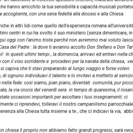
he hanno arricchito la tua sensibilità e capacità musicali portator
 accogliente, con una seria fedeltà alla diocesi e alla Chiesa.
e in altri lidi come quello dell’esperienza romana all’università.
timi centri in cui ha svolto il suo ministero (senza dimenticare, in
ui oggi con l’animo triste perché non avremmo mai voluto lascia
asa del Padre : là dove ti avranno accolto Don Stefano e Don Tar
 In questi ultimi tempi , la domenica, arrivavi ed entravi nella ch
on il viso sorridente e procedevi per la navata della chiesa, ve
 si capiva che ti stavi preparando al lungo viaggio e forse volevi
i ognuno individuavi il talento e lo invitavi a metterlo al servizi
 nella fede: così siamo, pian piano, diventati comunità, pur picco
le, la via crucis del venerdì sera in tempo di quaresima, il rosar
state occasioni importanti per ascoltare i tuoi insegnamenti: ci
ente ci riprendevi, tolleravi il nostro campanilismo
parrocchial
enenza alla Chiesa tutta insieme a te , che ci indicavi la via, ab
n chiesa lì proprio non abbiamo fatto grandi progressi, sarà nec