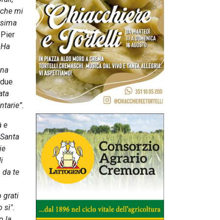
 che mi
issima
 Pier
 Ha
ona
i due
ata
ntarie”.
à e
 Santa
ie
i
 da te
 grati
 sì"
.
o la