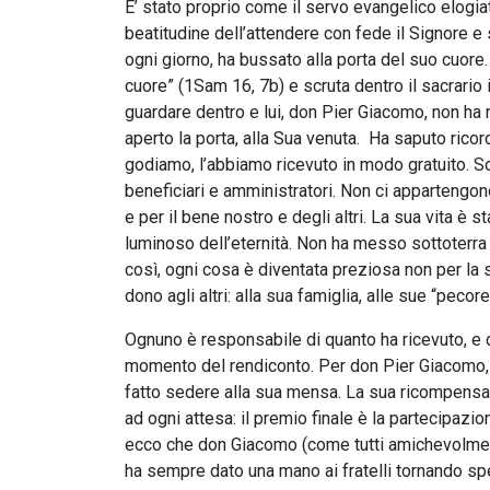
E’ stato proprio come il servo evangelico elogiat
beatitudine dell’attendere con fede il Signore e 
ogni giorno, ha bussato alla porta del suo cuore. P
cuore” (1Sam 16, 7b) e scruta dentro il sacrario 
guardare dentro e lui, don Pier Giacomo, non ha
aperto la porta, alla Sua venuta. Ha saputo ricord
godiamo, l’abbiamo ricevuto in modo gratuito. S
beneficiari e amministratori. Non ci appartengono,
e per il bene nostro e degli altri. La sua vita è s
luminoso dell’eternità. Non ha messo sottoterra i 
così, ogni cosa è diventata preziosa non per la su
dono agli altri: alla sua famiglia, alle sue “pecore
Ognuno è responsabile di quanto ha ricevuto, e de
momento del rendiconto. Per don Pier Giacomo, 
fatto sedere alla sua mensa. La sua ricompensa 
ad ogni attesa: il premio finale è la partecipazi
ecco che don Giacomo (come tutti amichevolment
ha sempre dato una mano ai fratelli tornando spes