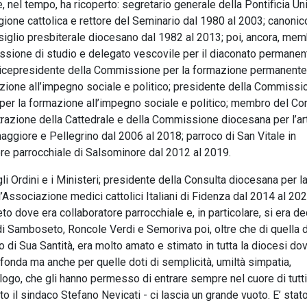
 che, nel tempo, ha ricoperto: segretario generale della Pontificia Un
ione cattolica e rettore del Seminario dal 1980 al 2003; canonic
iglio presbiterale diocesano dal 1982 al 2013; poi, ancora, mem
ssione di studio e delegato vescovile per il diaconato permanen
icepresidente della Commissione per la formazione permanente
azione all’impegno sociale e politico; presidente della Commissi
 per la formazione all’impegno sociale e politico; membro del Co
razione della Cattedrale e della Commissione diocesana per l’ar
omaggiore e Pellegrino dal 2006 al 2018; parroco di San Vitale in
e parrocchiale di Salsominore dal 2012 al 2019.
 Ordini e i Ministeri; presidente della Consulta diocesana per l
l’Associazione medici cattolici Italiani di Fidenza dal 2014 al 202
to dove era collaboratore parrocchiale e, in particolare, si era d
di Samboseto, Roncole Verdi e Semoriva poi, oltre che di quella d
di Sua Santità, era molto amato e stimato in tutta la diocesi dov
fonda ma anche per quelle doti di semplicità, umiltà simpatia,
ologo, che gli hanno permesso di entrare sempre nel cuore di tutti
l sindaco Stefano Nevicati - ci lascia un grande vuoto. E’ stat