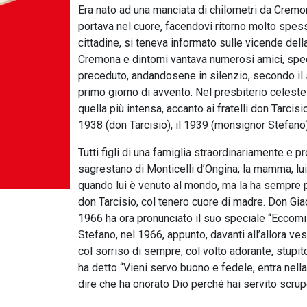
Era nato ad una manciata di chilometri da Cremon
portava nel cuore, facendovi ritorno molto spess
cittadine, si teneva informato sulle vicende dell
Cremona e dintorni vantava numerosi amici, specie 
preceduto, andandosene in silenzio, secondo il su
primo giorno di avvento. Nel presbiterio celeste
quella più intensa, accanto ai fratelli don Tarcisi
1938 (don Tarcisio), il 1939 (monsignor Stefano)
Tutti figli di una famiglia straordinariamente e 
sagrestano di Monticelli d’Ongina; la mamma, lui
quando lui è venuto al mondo, ma la ha sempre po
don Tarcisio, col tenero cuore di madre. Don Gia
1966 ha ora pronunciato il suo speciale “Eccomi”.
Stefano, nel 1966, appunto, davanti all’allora v
col sorriso di sempre, col volto adorante, stupito
ha detto “Vieni servo buono e fedele, entra nella
dire che ha onorato Dio perché hai servito scrupo