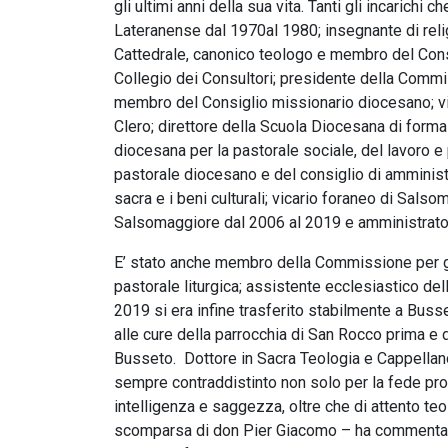
gli ultimi anni della sua vita. Tanti gli incarichi
Lateranense dal 1970al 1980; insegnante di relig
Cattedrale, canonico teologo e membro del Cons
Collegio dei Consultori; presidente della Commi
membro del Consiglio missionario diocesano; v
Clero; direttore della Scuola Diocesana di form
diocesana per la pastorale sociale, del lavoro e
pastorale diocesano e del consiglio di amminist
sacra e i beni culturali; vicario foraneo di Sals
Salsomaggiore dal 2006 al 2019 e amministrator
E’ stato anche membro della Commissione per gli
pastorale liturgica; assistente ecclesiastico del
2019 si era infine trasferito stabilmente a Busse
alle cure della parrocchia di San Rocco prima e 
Busseto. Dottore in Sacra Teologia e Cappellano 
sempre contraddistinto non solo per la fede pro
intelligenza e saggezza, oltre che di attento te
scomparsa di don Pier Giacomo – ha commentato i