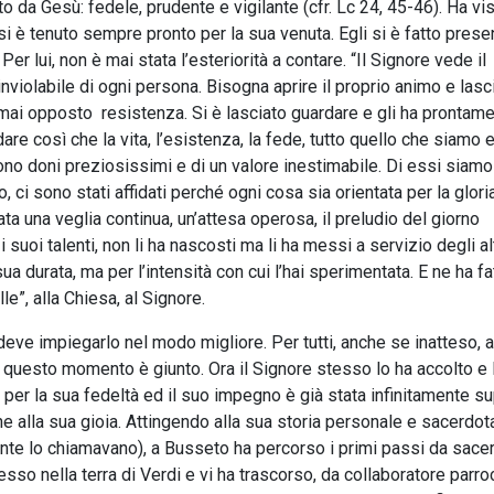
o da Gesù: fedele, prudente e vigilante (cfr. Lc 24, 45-46). Ha vi
si è tenuto sempre pronto per la sua venuta. Egli si è fatto prese
er lui, non è mai stata l’esteriorità a contare. “Il Signore vede il
inviolabile di ogni persona. Bisogna aprire il proprio animo e lasc
 mai opposto resistenza. Si è lasciato guardare e gli ha prontam
are così che la vita, l’esistenza, la fede, tutto quello che siamo e
ono doni preziosissimi e di un valore inestimabile. Di essi siamo
 ci sono stati affidati perché ogni cosa sia orientata per la glori
tata una veglia continua, un’attesa operosa, il preludio del giorno
suoi talenti, non li ha nascosti ma li ha messi a servizio degli alt
a durata, ma per l’intensità con cui l’hai sperimentata. E ne ha fa
lle”, alla Chiesa, al Signore.
ve impiegarlo nel modo migliore. Per tutti, anche se inatteso, ar
questo momento è giunto. Ora il Signore stesso lo ha accolto e 
per la sua fedeltà ed il suo impegno è già stata infinitamente s
one alla sua gioia. Attingendo alla sua storia personale e sacerdota
e lo chiamavano), a Busseto ha percorso i primi passi da sacer
so nella terra di Verdi e vi ha trascorso, da collaboratore parro