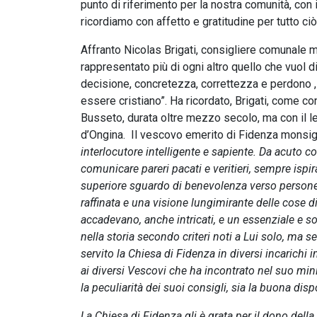
punto di riferimento per la nostra comunità, con
ricordiamo con affetto e gratitudine per tutto ci
Affranto Nicolas Brigati, consigliere comunale
rappresentato più di ogni altro quello che vuol d
decisione, concretezza, correttezza e perdono ,
essere cristiano”. Ha ricordato, Brigati, come c
Busseto, durata oltre mezzo secolo, ma con il le
d’Ongina. Il vescovo emerito di Fidenza monsig
interlocutore intelligente e sapiente. Da acuto c
comunicare pareri pacati e veritieri, sempre isp
superiore sguardo di benevolenza verso persone e 
raffinata e una visione lungimirante delle cose d
accadevano, anche intricati, e un essenziale e s
nella storia secondo criteri noti a Lui solo, ma
servito la Chiesa di Fidenza in diversi incarich
ai diversi Vescovi che ha incontrato nel suo mini
la peculiarità dei suoi consigli, sia la buona dis
La Chiesa di Fidenza gli è grata per il dono della 