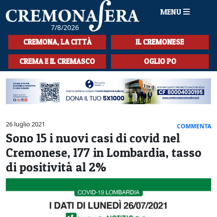
MENU
7/8/2026
HOME
CREMONA, LA CITTÀ
IL CREMONESE
CRONACA
CREMA E IL CREMASCO
OGLIO PO
SPORT
LA MUSICA
CULTURA
26 luglio 2021
COMMENTA
Sono 15 i nuovi casi di covid nel
LA STORIA
Cremonese, 177 in Lombardia, tasso
SPETTACOLI
di positività al 2%
L'EDITORIALE
SEZIONI