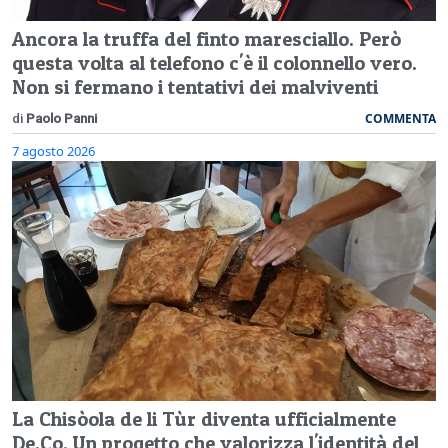
Ancora la truffa del finto maresciallo. Però
questa volta al telefono c'è il colonnello vero.
Non si fermano i tentativi dei malviventi
COMMENTA
di
Paolo Panni
7 agosto 2026
La Chisòola de li Tùr diventa ufficialmente
De.Co. Un progetto che valorizza l'identità del