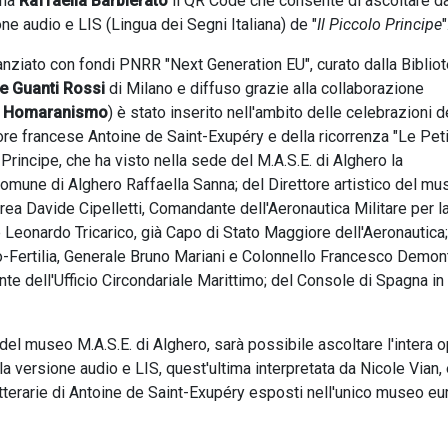
ona
Raffaella Barbierato
il QR Code che consente di ascoltare d
ne audio e LIS (Lingua dei Segni Italiana) de "
Il Piccolo Principe
"
nanziato con fondi PNRR "Next Generation EU", curato dalla Biblio
e Guanti Rossi
di Milano e diffuso grazie alla collaborazione
b Homaranismo
) è stato inserito nell'ambito delle celebrazioni 
tore francese Antoine de Saint-Exupéry e della ricorrenza "Le Peti
Principe, che ha visto nella sede del M.A.S.E. di Alghero la
omune di Alghero Raffaella Sanna; del Direttore artistico del mu
ea Davide Cipelletti, Comandante dell'Aeronautica Militare per l
eonardo Tricarico, già Capo di Stato Maggiore dell'Aeronautica;
o-Fertilia, Generale Bruno Mariani e Colonnello Francesco Demont
e dell'Ufficio Circondariale Marittimo; del Console di Spagna in
del museo M.A.S.E. di Alghero, sarà possibile ascoltare l'intera 
la versione audio e LIS, quest'ultima interpretata da Nicole Vian,
tterarie di Antoine de Saint-Exupéry esposti nell'unico museo e