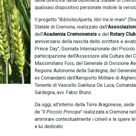
della direttrice della Biblioteca Statale di Crem
qualsiasi dispositivo personale mobile la versio
Il progetto "
BibliotecAperta, libri tra le mani
" (fi
Statale di Cremona, realizzato dall'
Associazion
dell'
Academia Cremonensis
e del
Rotary Clu
anniversario della nascita dello scrittore e avia
Prince Day", Giornata Internazionale del Piccolo 
partecipazione dell'Assessore alla Cultura del C
Massimiliano Fois; del Generale di Divisione Aer
Regione Autonoma della Sardegna; del Generale L
ex Comandanti dell'Aeroporto Militare di Algher
Tenente di Vascello Gianluca De Luca, Comandant
Sardegna, avv. Fabio Bruno.
Da oggi, all'interno della Torre Aragonese, sede 
de "
Il Piccolo Principe
" realizzata a Cremona nel
ammirare contestualmente i cimeli e le opere le
a lui dedicato.