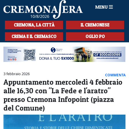
MENU
10/8/2026
HOME
CREMONA, LA CITTÀ
IL CREMONESE
CRONACA
CREMA E IL CREMASCO
OGLIO PO
SPORT
LA MUSICA
CULTURA
3 febbraio 2026
COMMENTA
Appuntamento mercoledì 4 febbraio
LA STORIA
alle 16,30 con "La Fede e l'aratro"
SPETTACOLI
presso Cremona Infopoint (piazza
del Comune)
L'EDITORIALE
SEZIONI