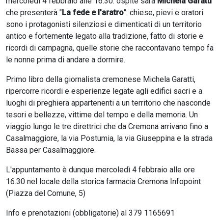
mercoledì 4 febbraio alle 16.30: ospite sarà
Michela Garatti
che presenterà "
La fede e l'aratro
": chiese, pievi e oratori
sono i protagonisti silenziosi e dimenticati di un territorio
antico e fortemente legato alla tradizione, fatto di storie e
ricordi di campagna, quelle storie che raccontavano tempo fa
le nonne prima di andare a dormire.
Primo libro della giornalista cremonese Michela Garatti,
ripercorre ricordi e esperienze legate agli edifici sacri e a
luoghi di preghiera appartenenti a un territorio che nasconde
tesori e bellezze, vittime del tempo e della memoria. Un
viaggio lungo le tre direttrici che da Cremona arrivano fino a
Casalmaggiore, la via Postumia, la via Giuseppina e la strada
Bassa per Casalmaggiore.
L'appuntamento è dunque mercoledì 4 febbraio alle ore
16.30 nel locale della storica farmacia Cremona Infopoint
(Piazza del Comune, 5)
Info e prenotazioni (obbligatorie) al 379 1165691