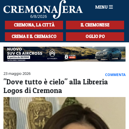
MENU
6/8/2026
HOME
CREMONA, LA CITTÀ
IL CREMONESE
CRONACA
CREMA E IL CREMASCO
OGLIO PO
SPORT
LA MUSICA
CULTURA
23 maggio 2026
COMMENTA
"Dove tutto è cielo" alla Libreria
LA STORIA
Logos di Cremona
SPETTACOLI
L'EDITORIALE
SEZIONI