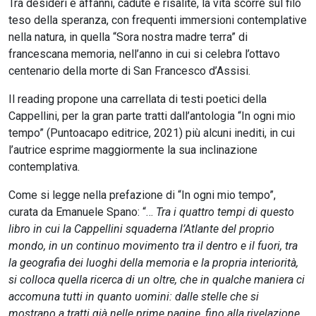
Tra desideri e affanni, cadute e risalite, la vita scorre sul filo
teso della speranza, con frequenti immersioni contemplative
nella natura, in quella “Sora nostra madre terra” di
francescana memoria, nell’anno in cui si celebra l’ottavo
centenario della morte di San Francesco d’Assisi.
Il reading propone una carrellata di testi poetici della
Cappellini, per la gran parte tratti dall’antologia “In ogni mio
tempo” (Puntoacapo editrice, 2021) più alcuni inediti, in cui
l’autrice esprime maggiormente la sua inclinazione
contemplativa.
Come si legge nella prefazione di “In ogni mio tempo”,
curata da Emanuele Spano: “…
Tra i quattro tempi di questo
libro in cui la Cappellini squaderna l’Atlante del proprio
mondo, in un continuo movimento tra il dentro e il fuori, tra
la geografia dei luoghi della memoria e la propria interiorità,
si colloca quella ricerca di un oltre, che in qualche maniera ci
accomuna tutti in quanto uomini: dalle stelle che si
mostrano a tratti già nelle prime pagine, fino alla rivelazione