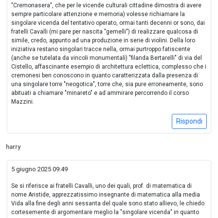
"Cremonasera", che per le vicende culturali cittadine dimostra di avere
sempre particolare attenzione e memoria) volesse richiamare la
singolare vicenda del tentativo operato, ormai tanti decenni or sono, dai
fratelli Cavalli (mi pare per nascita "gemelli") di realizzare qualcosa di
simile, credo, appunto ad una produzione in serie di violini. Della loro
iniziativa restano singolari tracce nella, ormai purtroppo fatiscente
(anche se tutelata da vincoli monumentali) "filanda Bertarelli" di via del
Cistello, affascinante esempio di architettura eclettica, complesso che i
cremonesi ben conoscono in quanto caratterizzata dalla presenza di
una singolare torre "neogotica", torre che, sia pure erroneamente, sono
abituati a chiamare "minareto" e ad ammirare percorrendo il corso
Mazzini.
Rispondi
harry
5 giugno 2025 09:49
Se si riferisce ai fratelli Cavalli, uno dei quali, prof. di matematica di
nome Aristide, apprezzatissimo insegnante di matematica alla media
Vida alla fine degli anni sessanta del quale sono stato allievo, le chiedo
cortesemente di argomentare meglio la "singolare vicenda" in quanto