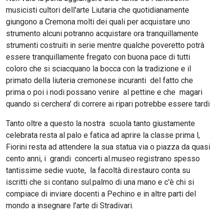
musicisti cultori dell'arte Liutaria che quotidianamente
giungono a Cremona molti dei quali per acquistare uno
strumento alcuni potranno acquistare ora tranquillamente
strumenti costruiti in serie mentre qualche poveretto potrà
essere tranquillamente fregato con buona pace di tutti
coloro che si sciacquano la bocca con la tradizione e il
primato della liuteria cremonese incuranti del fatto che
prima o poi i nodi possano venire al pettine e che magari
quando si cerchera' di correre ai ripari potrebbe essere tardi
Tanto oltre a questo la nostra scuola tanto giustamente
celebrata resta al palo e fatica ad aprire la classe prima l,
Fiorini resta ad attendere la sua statua via o piazza da quasi
cento anni, i grandi concerti al.museo registrano spesso
tantissime sedie vuote, la facoltà di.restauro conta su
iscritti che si contano sul.palmo di una mano e c'è chi si
compiace di inviare docenti a Pechino e in altre parti del
mondo a insegnare l'arte di Stradivari.