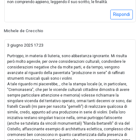
non comprendo appieno, leggendo il suo scritto, le finalità.
Rispondi
Michele de Crecchio
3 giugno 2025 17:23
Purtroppo, in materia di liuteria, sono abbastanza ignorante. Mi risulta
però molto agevole, per ovvie considerazioni culturali, condividere le
considerazioni negative che da molte parti, e da tempo, vengono
avanzate al riguardo della paventata "produzione in serie" di raffinati
strumenti musicali quali sono i violini.
A tale riguardo mi piacerebbe, , che la stampa locale (e, in particolare,
"Cremonasera", che per le vicende culturali cittadine dimostra di avere
sempre particolare attenzione e memoria) volesse richiamare la
singolare vicenda del tentativo operato, ormai tanti decenni or sono, dai
fratelli Cavalli (mi pare per nascita "gemelli") di realizzare qualcosa di
simile, credo, appunto ad una produzione in serie di violini. Della loro
iniziativa restano singolari tracce nella, ormai purtroppo fatiscente
(anche se tutelata da vincoli monumentali) "filanda Bertarelli" di via del
Cistello, affascinante esempio di architettura eclettica, complesso che i
cremonesi ben conoscono in quanto caratterizzata dalla presenza di