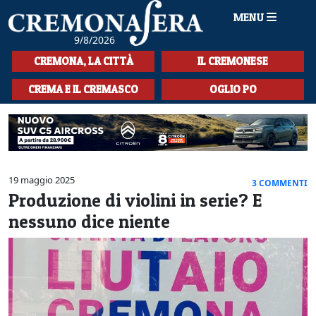
MENU
9/8/2026
HOME
CREMONA, LA CITTÀ
IL CREMONESE
CRONACA
CREMA E IL CREMASCO
OGLIO PO
SPORT
LA MUSICA
CULTURA
19 maggio 2025
3 COMMENTI
Produzione di violini in serie? E
LA STORIA
nessuno dice niente
SPETTACOLI
L'EDITORIALE
SEZIONI