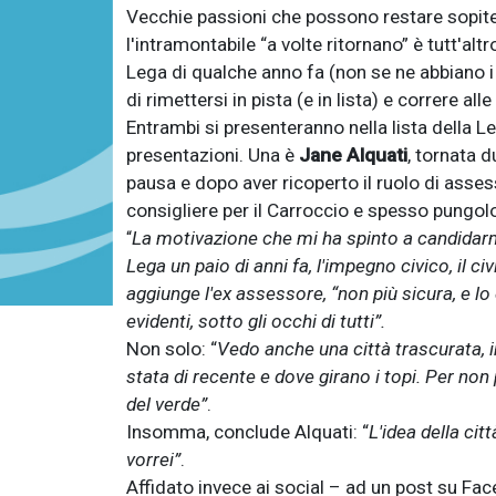
Vecchie passioni che possono restare sopite p
l'intramontabile “a volte ritornano” è tutt'alt
Lega di qualche anno fa (non se ne abbiano i 
di rimettersi in pista (e in lista) e correre 
Entrambi si presenteranno nella lista della L
presentazioni. Una è
Jane Alquati
, tornata 
pausa e dopo aver ricoperto il ruolo di asses
consigliere per il Carroccio e spesso pungolo
La motivazione che mi ha spinto a candidar
“
Lega un paio di anni fa, l'impegno civico, il ci
aggiunge l'ex assessore, “non più sicura, e l
evidenti, sotto gli occhi di tutti”.
Non solo: “
Vedo anche una città trascurata, 
stata di recente e dove girano i topi. Per no
del verde”
.
Insomma, conclude Alquati: “
L'idea della ci
vorrei”
.
Affidato invece ai social – ad un post su Fac