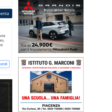
enta
iché
ato,
mo)
pondi