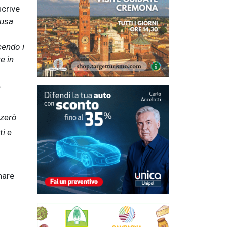
crive
ausa
cendo i
e in
e
nzerò
ti e
nare