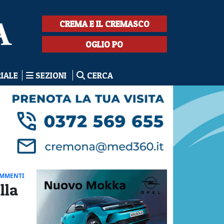
CREMA E IL CREMASCO
OGLIO PO
RIALE
SEZIONI
CERCA
OMMENTI
lla