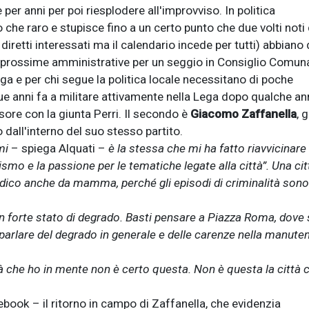
er anni per poi riesplodere all'improvviso. In politica
ro che raro e stupisce fino a un certo punto che due volti noti 
diretti interessati ma il calendario incede per tutti) abbiano
alle prossime amministrative per un seggio in Consiglio Comun
ega e per chi segue la politica locale necessitano di poche
due anni fa a militare attivamente nella Lega dopo qualche an
sore con la giunta Perri. Il secondo è
Giacomo Zaffanella
, g
 dall'interno del suo stesso partito.
mi
– spiega Alquati –
è la stessa che mi ha fatto riavvicinare 
vismo e la passione per le tematiche legate alla città”. Una cit
o dico anche da mamma, perché gli episodi di criminalità sono
in forte stato di degrado. Basti pensare a Piazza Roma, dove
n parlare del degrado in generale e delle carenze nella manute
ttà che ho in mente non è certo questa. Non è questa la città 
ebook – il ritorno in campo di Zaffanella, che evidenzia