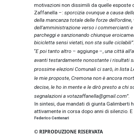
motivazioni non dissimili da quelle esposte d
Zaffanella –:
sporcizia ovunque a causa della
della mancanza totale delle forze dell'ordine,
dell'amministrazione verso i commercianti e de
parcheggi e sanzionando chiunque eroicamente 
bicicletta sensi vietati, non sta sulle ciclabili”
E poi tanto altro
– aggiunge –,
una città all
“
avanti testardamente nonostante i risultati si
prossime elezioni Comunali ci sarò, in lista 
le mie proposte, Cremona non è ancora morta d
decise, le ho in mente e le dirò presto a chi 
segnalazioni a
votazaffanella@gmail.com
”
.
In sintesi, due mandati di giunta Galimberti 
attivamente in corsa dopo anni di silenzio. 
Federico Centenari
© RIPRODUZIONE RISERVATA