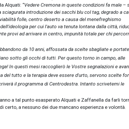
a Alquati: “
Vedere Cremona in queste condizioni fa male
– s
 sciagurata introduzione dei sacchi blu col tag, degrado a c
 viabilità folle, centro deserto a causa del menefreghismo
ll'ideologia per cui l'auto va tenuta lontana dalla città, ridu
provi ad arrivare in centro, impunità totale per chi percorr
.
'abbandono da 10 anni, affossata da scelte sbagliate e portat
ano sotto gli occhi di tutti. Per questo torno in campo, alle
Lega! In questi mesi raccoglierò le Vostre segnalazioni e ava
el tutto e la terapia deve essere d'urto, servono scelte for
scriverà il programma di Centrodestra. Intanto scrivetemi le
hanno a tal punto esasperato Alquati e Zaffanella da farli tor
E di certo, a nessuno dei due mancano esperienza e volontà.