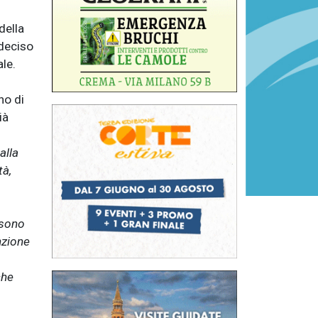
della
 deciso
ale.
no di
ià
alla
tà,
 sono
nzione
che