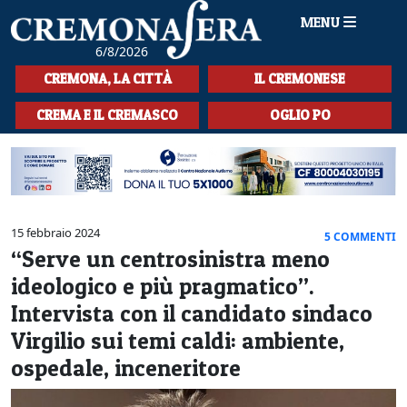
MENU
6/8/2026
HOME
CREMONA, LA CITTÀ
IL CREMONESE
CRONACA
CREMA E IL CREMASCO
OGLIO PO
SPORT
LA MUSICA
CULTURA
15 febbraio 2024
5 COMMENTI
“Serve un centrosinistra meno
LA STORIA
ideologico e più pragmatico”.
SPETTACOLI
Intervista con il candidato sindaco
Virgilio sui temi caldi: ambiente,
L'EDITORIALE
ospedale, inceneritore
SEZIONI