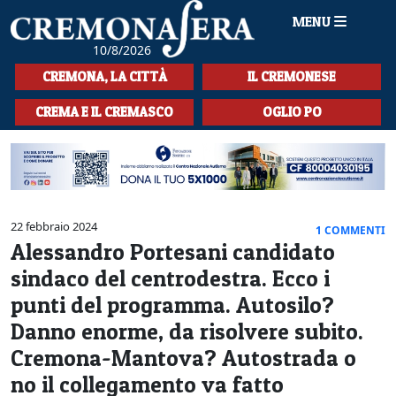
MENU
10/8/2026
HOME
CREMONA, LA CITTÀ
IL CREMONESE
CRONACA
CREMA E IL CREMASCO
OGLIO PO
SPORT
LA MUSICA
CULTURA
22 febbraio 2024
1 COMMENTI
Alessandro Portesani candidato
LA STORIA
sindaco del centrodestra. Ecco i
SPETTACOLI
punti del programma. Autosilo?
Danno enorme, da risolvere subito.
L'EDITORIALE
Cremona-Mantova? Autostrada o
SEZIONI
no il collegamento va fatto