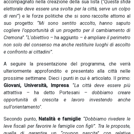
accompagnato nella creazione della sua lista (“
Questa sfida
elettorale deve essere una svolta per la città, serve un colpo
di reni
”) e le forze politiche che si sono raccolte attorno al
suo progetto:
“Mi sono sentito accolto, hanno saputo
cogliere l'opportunità di un progetto per il cambiamento di
Cremona”
. “
L'obiettivo
– ha aggiunto –
è ampliare il perimetro
non solo del consenso ma anche restituire luoghi di ascolto
e confronto ai cittadini”.
A seguire la presentazione del programma, che verrà
ulteriormente approfondito e presentato alla città nelle
prossime settimane. Dieci i punti in cui è articolato. Il primo:
Giovani, Università, Impresa
. “
La città deve essere più
attrattiva
– ha detto Portesani –
dobbiamo creare
opportunità di crescita e lavoro investendo anche
sull'orientamento".
Secondo punto,
Natalità e famiglie
: “
Dobbiamo rivedere le
leve fiscali per favorire le famiglie con figli”. Tra le proposte,
quella di garantire un “coupon nascita” con relative