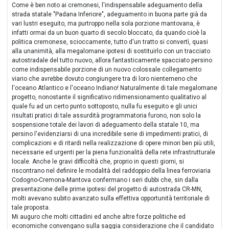
Come è ben noto ai cremonesi, l'indispensabile adeguamento della
strada statale "Padana Inferiore", adeguamento in buona parte già da
vari lustri eseguito, ma purtroppo nella sola porzione mantovana, è
infatti ormai da un buon quarto di secolo bloccato, da quando cioè la
politica cremonese, scioccamente, tutto d'un tratto si convertì, quasi
alla unanimità, alla megalomane ipotesi di sostituirlo con un tracciato
autostradale del tutto nuovo, allora fantasticamente spacciato persino
come indispensabile porzione di un nuovo colossale collegamento
viario che avrebbe dovuto congiungere tra di loro nientemeno che
l'oceano Atlantico e l'oceano Indiano! Naturalmente di tale megalomane
progetto, nonostante il significativo ridimensionamento qualitativo al
quale fu ad un certo punto sottoposto, nulla fu eseguito e gli unici
risultati pratici di tale assurdità programmatoria furono, non solo la
sospensione totale dei lavori di adeguamento della statale 10, ma
persino l'evidenziarsi di una incredibile serie di impedimenti pratici, di
complicazioni e di ritardi nella realizzazione di opere minori ben più utili,
necessarie ed urgenti per la piena funzionalità della rete infrastrutturale
locale. Anche le gravi difficoltà che, proprio in questi giorni, si
riscontrano nel definire le modalità del raddoppio della linea ferroviaria
Codogno-Cremona-Mantova confermano i seri dubbi che, sin dalla
presentazione delle prime ipotesi del progetto di autostrada CR-MN,
molti avevano subito avanzato sulla effettiva opportunità territoriale di
tale proposta.
Mi auguro che molti cittadini ed anche altre forze politiche ed
economiche convengano sulla saggia considerazione che il candidato