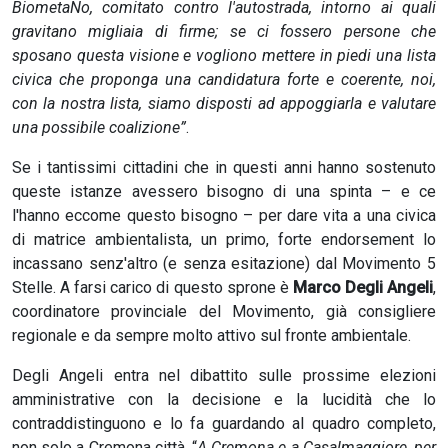
BiometaNo, comitato contro l'autostrada, intorno ai quali
gravitano migliaia di firme; se ci fossero persone che
sposano questa visione e vogliono mettere in piedi una lista
civica che proponga una candidatura forte e coerente, noi,
con la nostra lista, siamo disposti ad appoggiarla e valutare
una possibile coalizione”
.
Se i tantissimi cittadini che in questi anni hanno sostenuto
queste istanze avessero bisogno di una spinta – e ce
l'hanno eccome questo bisogno – per dare vita a una civica
di matrice ambientalista, un primo, forte endorsement lo
incassano senz'altro (e senza esitazione) dal Movimento 5
Stelle. A farsi carico di questo sprone è
Marco Degli Angeli
,
coordinatore provinciale del Movimento, già consigliere
regionale e da sempre molto attivo sul fronte ambientale.
Degli Angeli entra nel dibattito sulle prossime elezioni
amministrative con la decisione e la lucidità che lo
contraddistinguono e lo fa guardando al quadro completo,
non solo a Cremona città. “
A Cremona e a Casalmaggiore, per