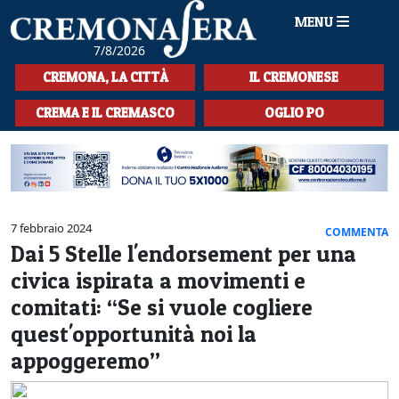
MENU
7/8/2026
HOME
CREMONA, LA CITTÀ
IL CREMONESE
CRONACA
CREMA E IL CREMASCO
OGLIO PO
SPORT
LA MUSICA
CULTURA
7 febbraio 2024
COMMENTA
Dai 5 Stelle l'endorsement per una
LA STORIA
civica ispirata a movimenti e
SPETTACOLI
comitati: “Se si vuole cogliere
quest'opportunità noi la
L'EDITORIALE
appoggeremo”
SEZIONI