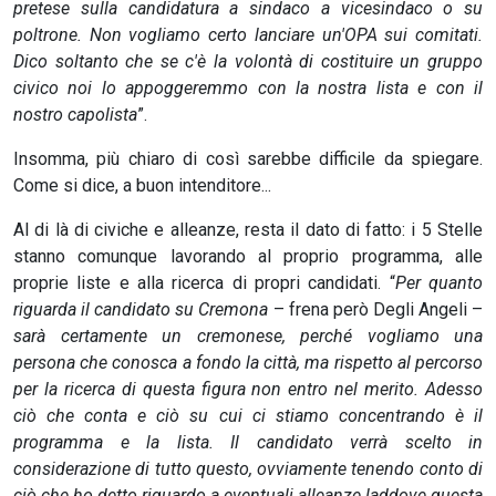
pretese sulla candidatura a sindaco a vicesindaco o su
poltrone. Non vogliamo certo lanciare un'OPA sui comitati.
Dico soltanto che se c'è la volontà di costituire un gruppo
civico noi lo appoggeremmo con la nostra lista e con il
nostro capolista
”.
Insomma, più chiaro di così sarebbe difficile da spiegare.
Come si dice, a buon intenditore...
Al di là di civiche e alleanze, resta il dato di fatto: i 5 Stelle
stanno comunque lavorando al proprio programma, alle
proprie liste e alla ricerca di propri candidati. “
Per quanto
riguarda il candidato su Cremona
– frena però Degli Angeli –
sarà certamente un cremonese, perché vogliamo una
persona che conosca a fondo la città, ma rispetto al percorso
per la ricerca di questa figura non entro nel merito. Adesso
ciò che conta e ciò su cui ci stiamo concentrando è il
programma e la lista. Il candidato verrà scelto in
considerazione di tutto questo, ovviamente tenendo conto di
ciò che ho detto riguardo a eventuali alleanze laddove questa