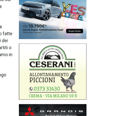
a
a
o fatte
 dei
titi o
iamo in
ngo