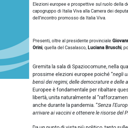
Elezioni europee e prospettive sul ruolo della 
capogruppo di Italia Viva alla Camera dei deput
dell'incontro promosso da Italia Viva.
Presenti, oltre al presidente provinciale
Giovann
Orini
, quella del Casalasco,
Luciana Bruschi
, p
Gremita la sala di Spaziocomune, nella qual
prossime elezioni europee poiché “
negli 
bensì dei regimi, delle democrature e delle 
Europee è fondamentale per ribaltare ques
libertà, unita naturalmente al “rafforzamen
anche durante la pandemia. “
Senza l'Euro
arrivare ai vaccini e ottenere le risorse del P
Da un punto di vista più politico, tanto su