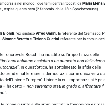
democrazia nel mondo i due temi centrali toccati da
Maria Elena 
ati, ospite questa sera (2 febbraio, dalle 18 a Spaziocomune)
i Biondi
, l'ex sindaco
Alfeo Garini
, la referente del Cremasco,
P
oi
Simone Beretta
e
Tiziano Guerini
, referente per la comunicaz
e l'onorevole Boschi ha insistito sull'importanza delle
ultimi anni abbiamo assistito a un aumento non delle demo
autocrazie
”. In quest'ottica, ha sottolineato, la sfida delle
to trend e riaffermare la democrazia come unica vera sce
to dell'Unione Europea”. Unione la cui importanza si è pal
pa
– ha detto –
non saremmo stati in grado di affrontare il 
nrr
”.
lle Europee quanto sulle amministrative l'onorevole è rimas