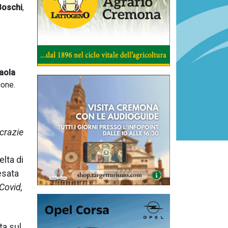
Boschi
,
aola
ione.
crazie
lta di
esata
Covid,
ta sul