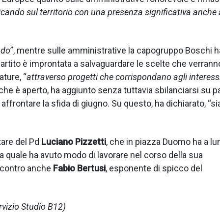
adicando sul territorio con una presenza significativa anche 
ndo
”, mentre sulle amministrative la capogruppo Boschi h
l partito è improntata a salvaguardare le scelte che verrann
ature, “
attraverso progetti che corrispondano agli interessi
iche è aperto, ha aggiunto senza tuttavia sbilanciarsi su par
 affrontare la sfida di giugno. Su questo, ha dichiarato, “s
tare del Pd
Luciano Pizzetti
, che in piazza Duomo ha a lu
a quale ha avuto modo di lavorare nel corso della sua
ncontro anche
Fabio Bertusi
, esponente di spicco del
rvizio Studio B12)