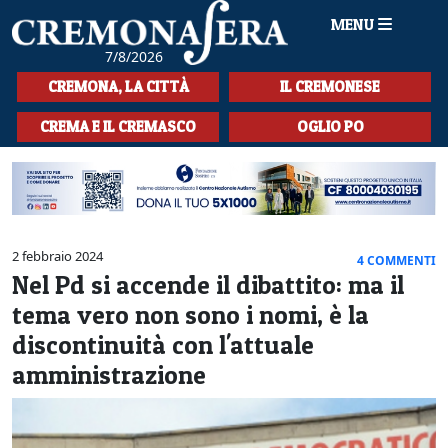
MENU
7/8/2026
HOME
CREMONA, LA CITTÀ
IL CREMONESE
CRONACA
CREMA E IL CREMASCO
OGLIO PO
SPORT
LA MUSICA
CULTURA
2 febbraio 2024
4 COMMENTI
Nel Pd si accende il dibattito: ma il
LA STORIA
tema vero non sono i nomi, è la
SPETTACOLI
discontinuità con l'attuale
amministrazione
L'EDITORIALE
SEZIONI