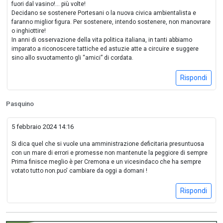
fuori dal vasino!... più volte!
Decidano se sostenere Portesani o la nuova civica ambientalista e
faranno miglior figura. Per sostenere, intendo sostenere, non manovrare
o inghiottire!
In anni di osservazione della vita politica italiana, in tanti abbiamo
imparato a riconoscere tattiche ed astuzie atte a circuire e suggere
sino allo svuotamento gli “amici” di cordata.
Rispondi
Pasquino
5 febbraio 2024 14:16
Si dica quel che si vuole una amministrazione deficitaria presuntuosa
con un mare di errori e promesse non mantenute la peggiore di sempre
Prima finisce meglio è per Cremona e un vicesindaco che ha sempre
votato tutto non.puo' cambiare da oggi a domani !
Rispondi