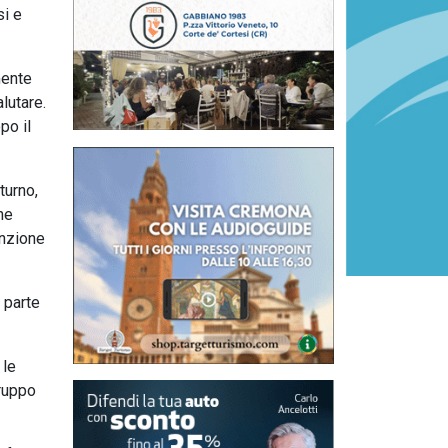
si e
mente
lutare.
po il
turno,
ne
enzione
 parte
 le
gruppo