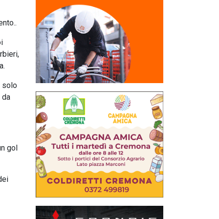
nto..
i
bieri,
a.
o solo
o da
un gol
dei