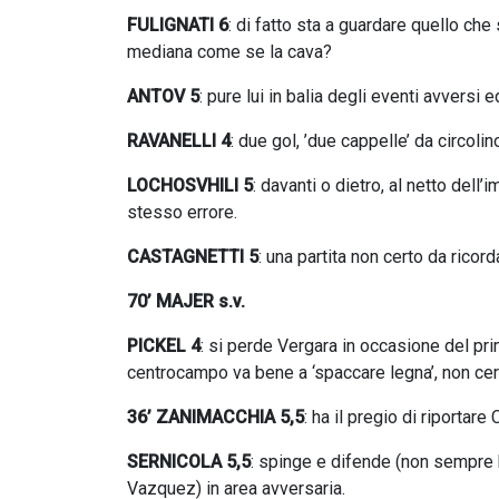
FULIGNATI 6
: di fatto sta a guardare quello che 
mediana come se la cava?
ANTOV 5
: pure lui in balia degli eventi avversi e
RAVANELLI 4
: due gol, ’due cappelle’ da circoli
LOCHOSVHILI 5
: davanti o dietro, al netto del
stesso errore.
CASTAGNETTI 5
: una partita non certo da ricor
70’ MAJER s.v.
PICKEL 4
: si perde Vergara in occasione del pri
centrocampo va bene a ‘spaccare legna’, non cert
36’ ZANIMACCHIA 5,5
: ha il pregio di riportare
SERNICOLA 5,5
: spinge e difende (non sempre b
Vazquez) in area avversaria.