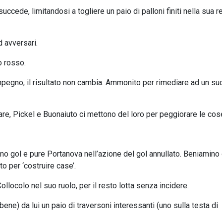
succede, limitandosi a togliere un paio di palloni finiti nella sua re
d avversari.
no rosso.
l’impegno, il risultato non cambia. Ammonito per rimediare ad un su
dare, Pickel e Buonaiuto ci mettono del loro per peggiorare le cos
mo gol e pure Portanova nell’azione del gol annullato. Beniamino 
o per ‘costruire case’.
 Collocolo nel suo ruolo, per il resto lotta senza incidere.
ene) da lui un paio di traversoni interessanti (uno sulla testa di