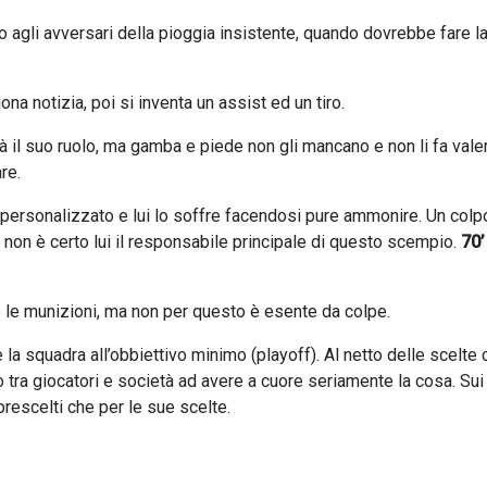
o agli avversari della pioggia insistente, quando dovrebbe fare l
ona notizia, poi si inventa un assist ed un tiro.
rà il suo ruolo, ma gamba e piede non gli mancano e non li fa vale
re.
 personalizzato e lui lo soffre facendosi pure ammonire. Un colp
a non è certo lui il responsabile principale di questo scempio.
70’
no le munizioni, ma non per questo è esente da colpe.
e la squadra all’obbiettivo minimo (playoff). Al netto delle scelte 
 tra giocatori e società ad avere a cuore seriamente la cosa. Su
rescelti che per le sue scelte.