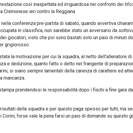
prestazione così inaspettata ed irriguardosa nei confronti dei tifo
la Cremonese ieri contro la Reggiana.
 nella conferenza pre-partita di sabato, quando avvertiva chiara
 occupata in classifica, non sarebbe stato un avversario da sottova
dei giocatori, visto che poi sono bastati solo un paio di minuti do
ter grigiorosso.
tata la motivazione per cui la squadra, al netto dell’allenatore di 
nza e dedizione, quanto fatto o detto nel frangente di preparazio
rini, si siano sempre lamentati della carenza di carattere ed att
ta mancanza.
 stampa prendendosi le responsabilità dopo i fischi a fine gara da
risultati della squadra e per questo paga spesso per tutti, ma se
 Corini, forse vale la pena farsi un paio di domande su questo 