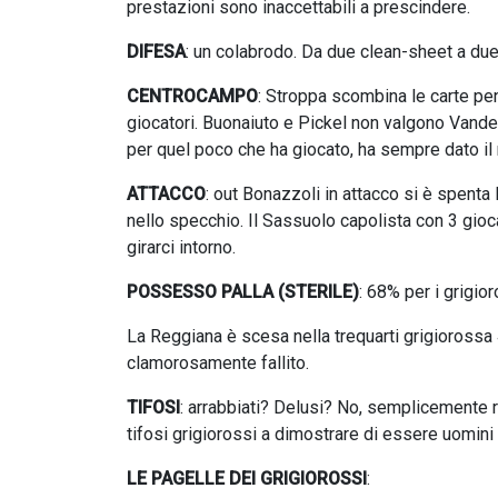
prestazioni sono inaccettabili a prescindere.
DIFESA
: un colabrodo. Da due clean-sheet a due 
CENTROCAMPO
: Stroppa scombina le carte pens
giocatori. Buonaiuto e Pickel non valgono Vandep
per quel poco che ha giocato, ha sempre dato i
ATTACCO
: out Bonazzoli in attacco si è spenta l
nello specchio. Il Sassuolo capolista con 3 gioca
girarci intorno.
POSSESSO PALLA (STERILE)
: 68% per i grigio
La Reggiana è scesa nella trequarti grigiorossa 4 v
clamorosamente fallito.
TIFOSI
: arrabbiati? Delusi? No, semplicemente ra
tifosi grigiorossi a dimostrare di essere uomin
LE PAGELLE DEI GRIGIOROSSI
: