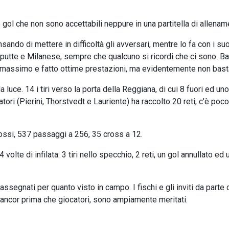
gol che non sono accettabili neppure in una partitella di allename
ando di mettere in difficoltà gli avversari, mentre lo fa con i suo
utte e Milanese, sempre che qualcuno si ricordi che ci sono. Bar
l massimo e fatto ottime prestazioni, ma evidentemente non bast
a luce. 14 i tiri verso la porta della Reggiana, di cui 8 fuori ed un
tori (Pierini, Thorstvedt e Lauriente) ha raccolto 20 reti, c’è poc
rossi, 537 passaggi a 256, 35 cross a 12.
olte di infilata: 3 tiri nello specchio, 2 reti, un gol annullato ed 
ssegnati per quanto visto in campo. I fischi e gli inviti da parte 
i ancor prima che giocatori, sono ampiamente meritati.