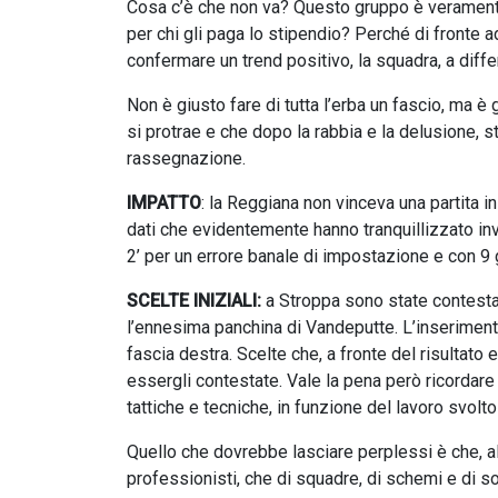
Cosa c’è che non va? Questo gruppo è veramente
per chi gli paga lo stipendio? Perché di fronte 
confermare un trend positivo, la squadra, a differ
Non è giusto fare di tutta l’erba un fascio, ma è
si protrae e che dopo la rabbia e la delusione, 
rassegnazione.
IMPATTO
: la Reggiana non vinceva una partita i
dati che evidentemente hanno tranquillizzato inv
2’ per un errore banale di impostazione e con 9 
SCELTE INIZIALI:
a Stroppa sono state contestat
l’ennesima panchina di Vandeputte. L’inserimento
fascia destra. Scelte che, a fronte del risultat
essergli contestate. Vale la pena però ricordare 
tattiche e tecniche, in funzione del lavoro svolto t
Quello che dovrebbe lasciare perplessi è che, al 
professionisti, che di squadre, di schemi e di s