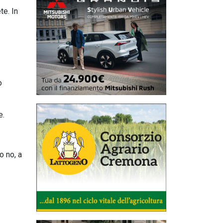
te. In
o
e.
o no, a