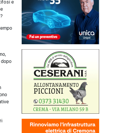
ifosi e
 e
i?
o tempo
no,
l dopo
n
sono
ative
ri