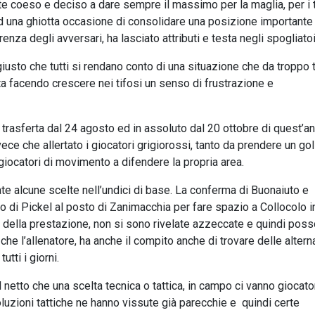
 coeso e deciso a dare sempre il massimo per la maglia, per i t
ad una ghiotta occasione di consolidare una posizione importante
enza degli avversari, ha lasciato attributi e testa negli spogliato
 giusto che tutti si rendano conto di una situazione che da tropp
sta facendo crescere nei tifosi un senso di frustrazione e
n trasferta dal 24 agosto ed in assoluto dal 20 ottobre di quest’an
ece che allertato i giocatori grigiorossi, tanto da prendere un go
giocatori di movimento a difendere la propria area.
e alcune scelte nell’undici di base. La conferma di Buonaiuto e
 di Pickel al posto di Zanimacchia per fare spazio a Collocolo i
o e della prestazione, non si sono rivelate azzeccate e quindi pos
che l’allenatore, ha anche il compito anche di trovare delle altern
utti i giorni.
netto che una scelta tecnica o tattica, in campo ci vanno giocato
oluzioni tattiche ne hanno vissute già parecchie e quindi certe