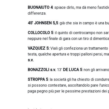
BUONAIUTO 4
: spiace dirlo, ma dà meno fastidi
differenza.
45’ JOHNSEN 5,5
: già che sia in campo è una bu
COLLOCOLO 5
: il quinto di centrocampo non sa
neppure nel finale di gara con un tiro d dimentica
VAZQUEZ 5:
Viali gli confeziona un trattamento
testa, qualche apertura e troppi palloni persi, m
s.v.
BONAZZOLI s.v.
13’
DE LUCA 5
: non gli arriva
STROPPA 5
: la società gli ha chiesto di condurr
si possono contestare, ascoltandolo pare l’unico
paga pegno più per le pessime prestazioni dei p