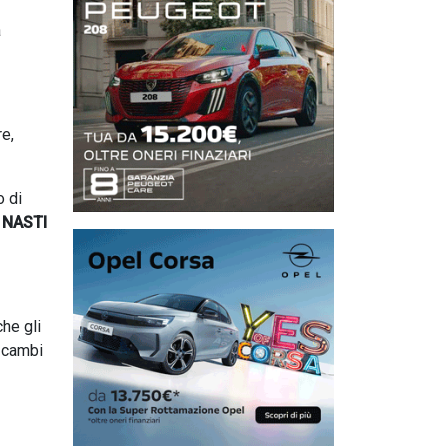
a
re,
o di
 NASTI
che gli
i cambi