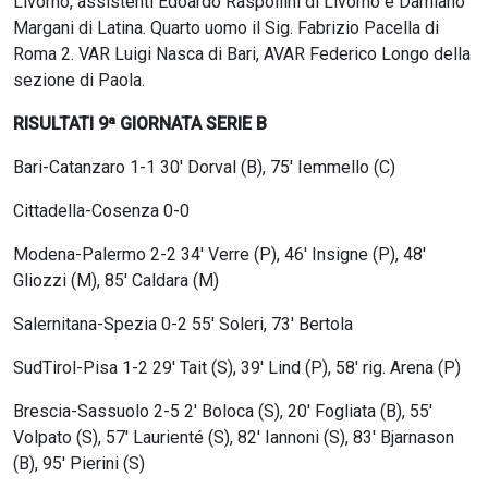
Livorno, assistenti Edoardo Raspollini di Livorno e Damiano
Margani di Latina. Quarto uomo il Sig. Fabrizio Pacella di
Roma 2. VAR Luigi Nasca di Bari, AVAR Federico Longo della
sezione di Paola.
RISULTATI 9ª GIORNATA SERIE B
Bari-Catanzaro 1-1 30′ Dorval (B), 75′ Iemmello (C)
Cittadella-Cosenza 0-0
Modena-Palermo 2-2 34′ Verre (P), 46′ Insigne (P), 48′
Gliozzi (M), 85′ Caldara (M)
Salernitana-Spezia 0-2 55′ Soleri, 73′ Bertola
SudTirol-Pisa 1-2 29′ Tait (S), 39′ Lind (P), 58′ rig. Arena (P)
Brescia-Sassuolo 2-5 2′ Boloca (S), 20′ Fogliata (B), 55′
Volpato (S), 57′ Laurienté (S), 82′ Iannoni (S), 83′ Bjarnason
(B), 95′ Pierini (S)