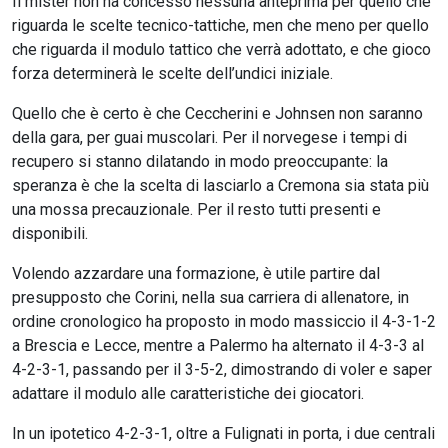
Il mister non ha concesso nessuna anteprima per quello che
riguarda le scelte tecnico-tattiche, men che meno per quello
che riguarda il modulo tattico che verrà adottato, e che gioco
forza determinerà le scelte dell’undici iniziale.
Quello che è certo è che Ceccherini e Johnsen non saranno
della gara, per guai muscolari. Per il norvegese i tempi di
recupero si stanno dilatando in modo preoccupante: la
speranza è che la scelta di lasciarlo a Cremona sia stata più
una mossa precauzionale. Per il resto tutti presenti e
disponibili.
Volendo azzardare una formazione, è utile partire dal
presupposto che Corini, nella sua carriera di allenatore, in
ordine cronologico ha proposto in modo massiccio il 4-3-1-2
a Brescia e Lecce, mentre a Palermo ha alternato il 4-3-3 al
4-2-3-1, passando per il 3-5-2, dimostrando di voler e saper
adattare il modulo alle caratteristiche dei giocatori.
In un ipotetico 4-2-3-1, oltre a Fulignati in porta, i due centrali