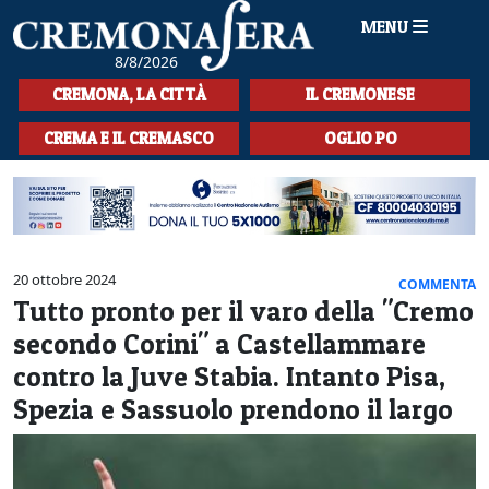
MENU
8/8/2026
HOME
CREMONA, LA CITTÀ
IL CREMONESE
CRONACA
CREMA E IL CREMASCO
OGLIO PO
SPORT
LA MUSICA
CULTURA
20 ottobre 2024
COMMENTA
Tutto pronto per il varo della "Cremo
LA STORIA
secondo Corini" a Castellammare
SPETTACOLI
contro la Juve Stabia. Intanto Pisa,
Spezia e Sassuolo prendono il largo
L'EDITORIALE
SEZIONI