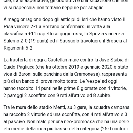
che, tra le aspettative, gli obbiettivi e una situazione che non
vi si rispecchia, non tornano neppure per sbaglio.
A maggior ragione dopo gli anticipi di ieri che hanno visto il
Pisa vincere 2-1 a Bolzano confermarsi in vetta alla
classifica a +11 rispetto ai grigiorossi, lo Spezia vincere a
Salerno 2-0 (19 punti) ed il Sassuolo travolgere il Brescia al
Rigamonti 5-2.
La trasferta di oggi a Castellammare contro la Juve Stabia di
Guido Pagliuca (che tra ottobre 2019 e gennaio 2020 è stato
vice di Baroni sulla panchina della Cremonese), rappresenta
più di un banco di prova molto tosto. Le ‘vespe’ ad oggi
hanno raccolto 14 punti nelle prime 8 giornate con 4 vittorie,
2 pareggi 2 sconfitte con 9 reti all’attivo ed 8 subite.
Tra le mura dello stadio Menti, su 3 gare, la squadra campana
ha raccolto 2 vittorie ed una sconfitta, con 4 reti all’attivo e 3
al passivo. Non male per una neo-promossa che ha una delle
età medie della rosa più basse della categoria (25.0 contro i