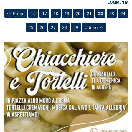
COMMENTA
<< Primo
16
17
18
19
20
21
22
23
24
25
26
27
28
29
Ultimo >>