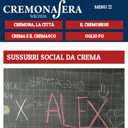
MENU
9/8/2026
HOME
CREMONA, LA CITTÀ
IL CREMONESE
CRONACA
CREMA E IL CREMASCO
OGLIO PO
SPORT
SUSSURRI SOCIAL DA CREMA
LA MUSICA
CULTURA
LA STORIA
SPETTACOLI
L'EDITORIALE
SEZIONI