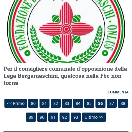
Per il consigliere comunale d’opposizione della
Lega Bergamaschini, qualcosa nella Fbc non
torna
COMMENTA
<< Primo
80
81
82
83
84
85
86
87
88
89
90
91
92
93
Ultimo >>