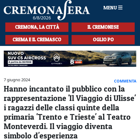
MENU
6/8/2026
HOME
CREMONA, LA CITTÀ
IL CREMONESE
CRONACA
CREMA E IL CREMASCO
OGLIO PO
SPORT
LA MUSICA
CULTURA
7 giugno 2024
COMMENTA
Hanno incantato il pubblico con la
LA STORIA
rappresentazione 'Il Viaggio di Ulisse'
SPETTACOLI
i ragazzi delle classi quinte della
primaria 'Trento e Trieste' al Teatro
L'EDITORIALE
Monteverdi. Il viaggio diventa
SEZIONI
simbolo d'esperienza