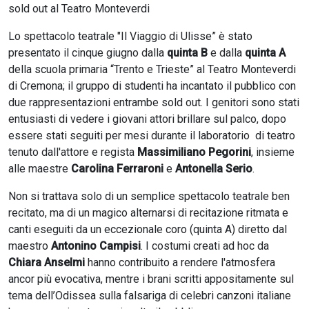
sold out al Teatro Monteverdi
Lo spettacolo teatrale "Il Viaggio di Ulisse” è stato
presentato il cinque giugno dalla
quinta B
e dalla
quinta A
della scuola primaria “Trento e Trieste” al Teatro Monteverdi
di Cremona; il gruppo di studenti ha incantato il pubblico con
due rappresentazioni entrambe sold out. I genitori sono stati
entusiasti di vedere i giovani attori brillare sul palco, dopo
essere stati seguiti per mesi durante il laboratorio di teatro
tenuto dall'attore e regista
Massimiliano Pegorini
, insieme
alle maestre
Carolina Ferraroni
e
Antonella Serio
.
Non si trattava solo di un semplice spettacolo teatrale ben
recitato, ma di un magico alternarsi di recitazione ritmata e
canti eseguiti da un eccezionale coro (quinta A) diretto dal
maestro
Antonino Campisi
. I costumi creati ad hoc da
Chiara Anselmi
hanno contribuito a rendere l'atmosfera
ancor più evocativa, mentre i brani scritti appositamente sul
tema dell’Odissea sulla falsariga di celebri canzoni italiane