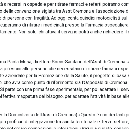
tà a recarsi in ospedale per ritirare farmaci e referti potranno con
rutto della convenzione siglata tra Asst Cremona e l’associazione d
 di persone con fragilità. Ad oggi conta quindici motociclisti sul
 occuperanno di ritirare i medicinali presso la Farmacia ospedaliera
amente. Non solo: chi attiva il servizio potrà anche richiedere il ri
ferma Paola Mosa, direttore Socio-Sanitario dell’Asst di Cremona. 
ra più vicini alle persone che necessitano di ritirare farmaci ospe
te aziendale per la Promozione della Salute, il progetto si basa 
one, che avrà come punto di riferimento sia l’Ospedale di Cremona 
 parte con una prima fase sperimentale, per poi adattare il serv
effettiva mappatura del bisogno, per adattare l’attività in base all
r la Domiciliarità dell’Asst di Cremona) «Questo è uno dei tanti p
o proficuo di integrazione tra sanità territoriale e Terzo settore
ruolo nel creare connessioni e interazioni. Grazie a queste, conse