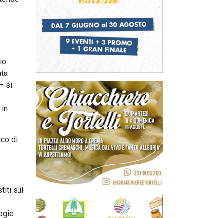
io
ata
– si
è
 in
ico di
iti sul
logie