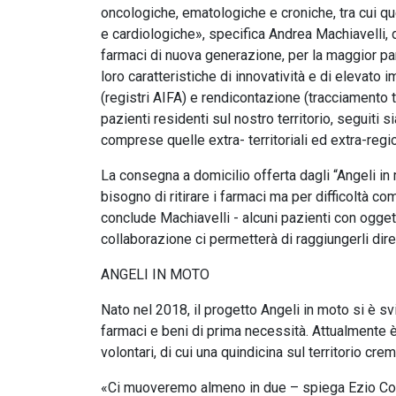
oncologiche, ematologiche e croniche, tra cui q
e cardiologiche», specifica Andrea Machiavelli, d
farmaci di nuova generazione, per la maggior part
loro caratteristiche di innovatività e di elevat
(registri AIFA) e rendicontazione (tracciamento tra
pazienti residenti sul nostro territorio, seguiti si
comprese quelle extra- territoriali ed extra-regio
La consegna a domicilio offerta dagli “Angeli i
bisogno di ritirare i farmaci ma per difficoltà
conclude Machiavelli - alcuni pazienti con ogget
collaborazione ci permetterà di raggiungerli diret
ANGELI IN MOTO
Nato nel 2018, il progetto Angeli in moto si è 
farmaci e beni di prima necessità. Attualmente
volontari, di cui una quindicina sul territorio cr
«Ci muoveremo almeno in due – spiega Ezio Cos