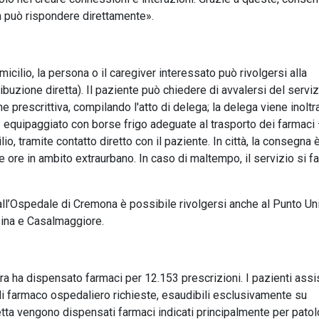
on può rispondere direttamente».
icilio, la persona o il caregiver interessato può rivolgersi alla
ribuzione diretta). Il paziente può chiedere di avvalersi del serviz
 prescrittiva, compilando l'atto di delega; la delega viene inoltr
 equipaggiato con borse frigo adeguate al trasporto dei farmaci 
io, tramite contatto diretto con il paziente. In città, la consegna 
due ore in ambito extraurbano. In caso di maltempo, il servizio si fa
e all’Ospedale di Cremona è possibile rivolgersi anche al Punto Un
ina e Casalmaggiore.
 ha dispensato farmaci per 12.153 prescrizioni. I pazienti assist
di farmaco ospedaliero richieste, esaudibili esclusivamente su
retta vengono dispensati farmaci indicati principalmente per pato