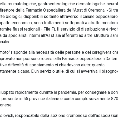
uelle reumatologiche, gastroenterologiche dermatologiche, neuro
irettore della Farmacia Ospedaliera dell’Asst di Cremona. «Si tra
e biologici, disponibili soltanto attraverso il canale ospedaliero
o impatto economico, sono trattamenti sottoposti a stretto monitor
mite flussi regionali - File F). Il servizio di distribuzione è rivol
a da specialisti interni all’Asst sia afferenti ad altre strutture sani
nali».
n moto” risponde alla necessità delle persone e dei caregivers c
 comprovate non possono recarsi alla Farmacia ospedaliera. «Da te
tive difficoltà di spostamento ci chiedevano aiuto: questa
tamente a casa. È un servizio utile, di cui si avvertiva il bisogno»
sviluppato rapidamente durante la pandemia, per consegnare a dom
 è presente in 55 province italiane e conta complessivamente 87
emonese.
lovich, responsabile della sezione cremonese dell’associazion