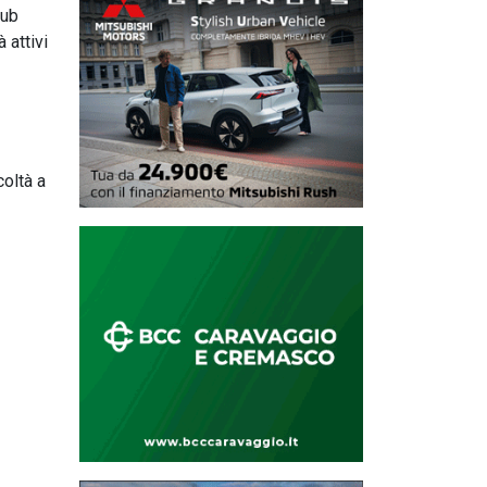
lub
 attivi
coltà a