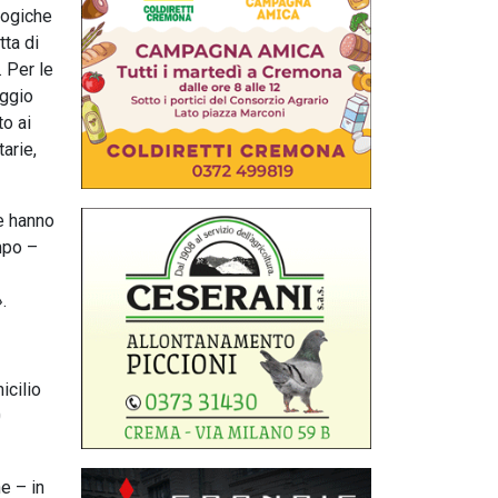
logiche
tta di
. Per le
aggio
to ai
tarie,
he hanno
mpo –
.
icilio
0
e – in