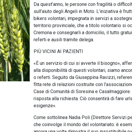
Da quest’anno, le persone con fragilità o difficol
sull’aiuto degli Angeli in Moto. L’iniziativa è f
bikers volontari, impegnata in servizi a sostegno
territorio provinciale, che a titolo volontario si
Cremona e consegnarli a domicilio, il tutto gratuit
referti e ausili tramite delega.
PIÙ VICINI AI PAZIENTI
«È un servizio di cui si avverte il bisogno», af
alla disponibilità di questi volontari, siamo anco
o referti. Seguito da Giuseppina Ravizzi, referen
fitta rete di relazioni costruite con l’associazi
Case di Comunità di Soresina e Casalmaggiore. Si
risposta alla richiesta. Ciò consentirà di fare un’
esigenze».
Come sottolinea Nadia Poli (Direttore Servizi pe
che coinvolge il mondo del volontariato: è esempi
ancora una volta dimostra il suo insostituibile 