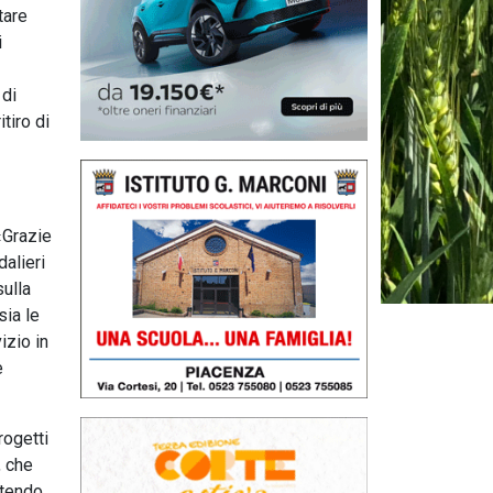
tare
i
 di
tiro di
«Grazie
dalieri
sulla
sia le
izio in
e
rogetti
, che
ntendo