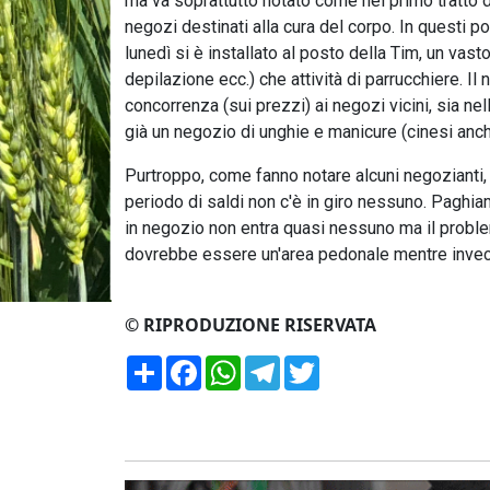
ma va soprattutto notato come nel primo tratto de
negozi destinati alla cura del corpo. In questi p
lunedì si è installato al posto della Tim, un vast
depilazione ecc.) che attività di parrucchiere. Il
concorrenza (sui prezzi) ai negozi vicini, sia nel
già un negozio di unghie e manicure (cinesi anch
Purtroppo, come fanno notare alcuni negozianti,
periodo di saldi non c'è in giro nessuno. Paghiam
in negozio non entra quasi nessuno ma il proble
dovrebbe essere un'area pedonale mentre invece
© RIPRODUZIONE RISERVATA
Condividi
Facebook
WhatsApp
Telegram
Twitter