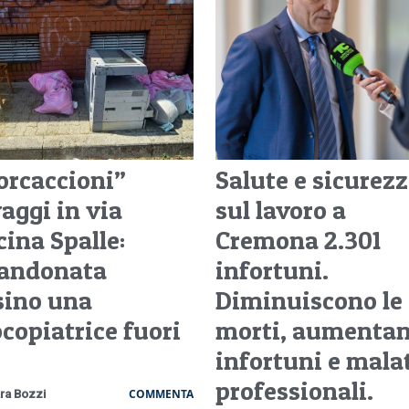
orcaccioni”
Salute e sicurez
aggi in via
sul lavoro a
cina Spalle:
Cremona 2.301
andonata
infortuni.
sino una
Diminuiscono le
ocopiatrice fuori
morti, aumenta
infortuni e mala
professionali.
COMMENTA
ra Bozzi