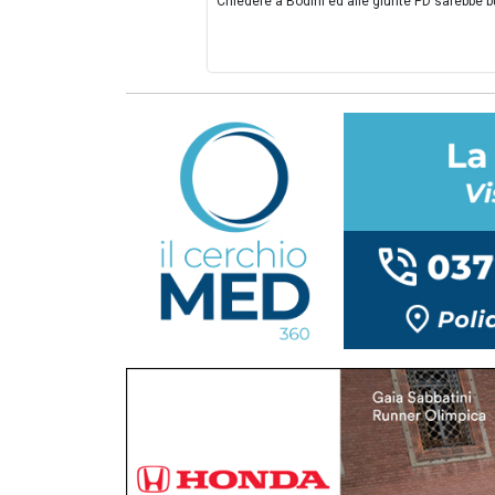
Chiedere a Bodini ed alle giunte PD sarebbe 