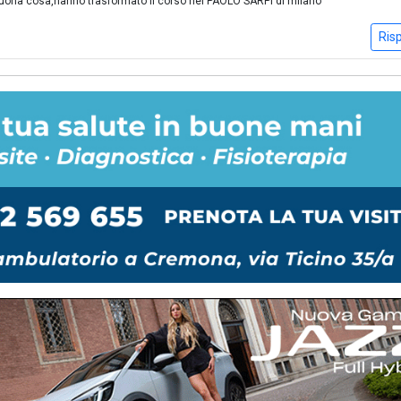
buona cosa,hanno trasformato il corso nel PAOLO SARPI di milano
Ris