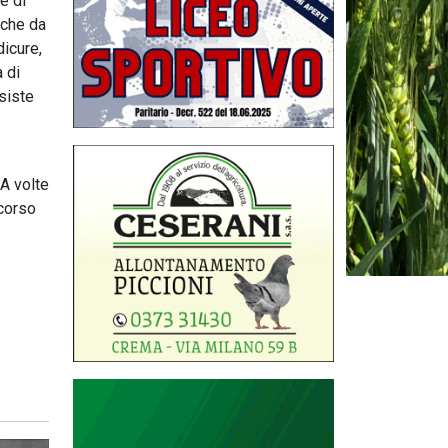
e di
 che da
dicure,
à di
esiste
 A volte
 corso