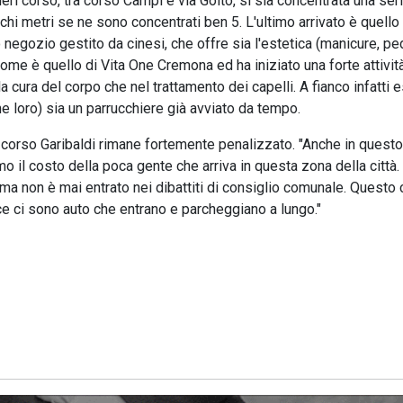
rl corso, tra corso Campi e via Goito, si sia concentrata una seri
ochi metri se ne sono concentrati ben 5. L'ultimo arrivato è quello
o negozio gestito da cinesi, che offre sia l'estetica (manicure, pe
 nome è quello di Vita One Cremona ed ha iniziato una forte attivit
la cura del corpo che nel trattamento dei capelli. A fianco infatti 
e loro) sia un parrucchiere già avviato da tempo.
 corso Garibaldi rimane fortemente penalizzato. "Anche in questo
o il costo della poca gente che arriva in questa zona della città.
ma non è mai entrato nei dibattiti di consiglio comunale. Questo
 ci sono auto che entrano e parcheggiano a lungo."