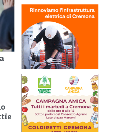
za
no
ttie