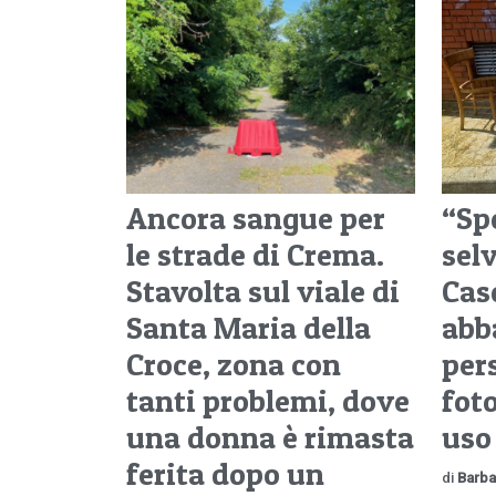
Ancora sangue per
“Sp
le strade di Crema.
selv
Stavolta sul viale di
Cas
Santa Maria della
abb
Croce, zona con
per
tanti problemi, dove
fot
una donna è rimasta
uso
ferita dopo un
di
Barba