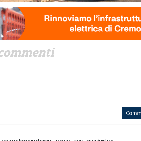
commenti
Comm