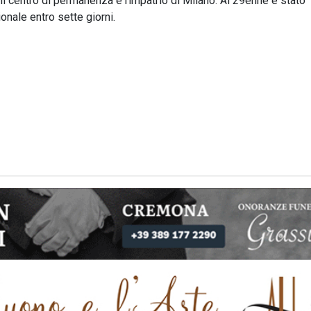
 centro di permanenza e rimpatrio di Milano. Al 29enne è stato
ionale entro sette giorni.