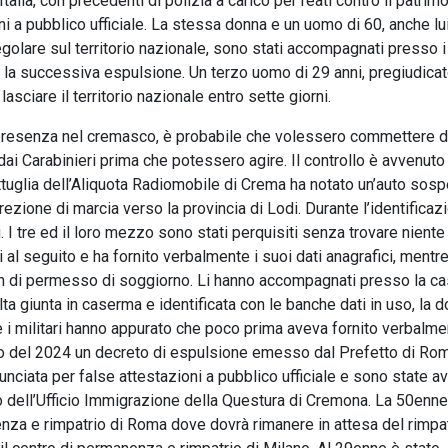
Italia, con precedenti di polizia a carico per reati contro il patrimo
ni a pubblico ufficiale. La stessa donna e un uomo di 60, anche lu
regolare sul territorio nazionale, sono stati accompagnati presso i
la successiva espulsione. Un terzo uomo di 29 anni, pregiudicat
 lasciare il territorio nazionale entro sette giorni.
 presenza nel cremasco, è probabile che volessero commettere de
i dai Carabinieri prima che potessero agire. Il controllo è avvenut
tuglia dell’Aliquota Radiomobile di Crema ha notato un’auto sosp
rezione di marcia verso la provincia di Lodi. Durante l’identificazi
 I tre ed il loro mezzo sono stati perquisiti senza trovare niente
 al seguito e ha fornito verbalmente i suoi dati anagrafici, mentre
n di permesso di soggiorno. Li hanno accompagnati presso la c
a giunta in caserma e identificata con le banche dati in uso, la 
e i militari hanno appurato che poco prima aveva fornito verbalme
io del 2024 un decreto di espulsione emesso dal Prefetto di Rom
nciata per false attestazioni a pubblico ufficiale e sono state av
to dell’Ufficio Immigrazione della Questura di Cremona. La 50enne
za e rimpatrio di Roma dove dovrà rimanere in attesa del rimpat