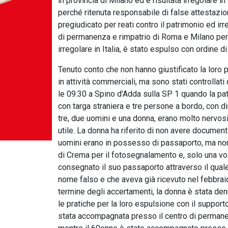
in provincia di Milano ed è risultata irregolare in 
perché ritenuta responsabile di false attestazio
pregiudicato per reati contro il patrimonio ed ir
di permanenza e rimpatrio di Roma e Milano per 
irregolare in Italia, è stato espulso con ordine di
Tenuto conto che non hanno giustificato la loro
in attività commerciali, ma sono stati controllat
le 09.30 a Spino d’Adda sulla SP 1 quando la pat
con targa straniera e tre persone a bordo, con di
tre, due uomini e una donna, erano molto nervosi.
utile. La donna ha riferito di non avere documenti
uomini erano in possesso di passaporto, ma no
di Crema per il fotosegnalamento e, solo una volt
consegnato il suo passaporto attraverso il qual
nome falso e che aveva già ricevuto nel febbra
termine degli accertamenti, la donna è stata denu
le pratiche per la loro espulsione con il suppor
stata accompagnata presso il centro di permanen