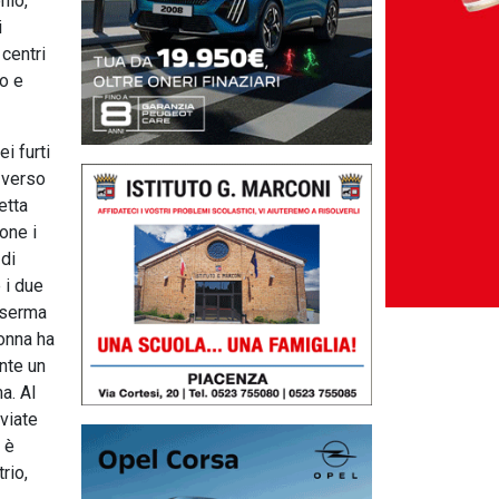
nio,
i
 centri
o e
i furti
o verso
etta
one i
 di
 i due
aserma
donna ha
nte un
a. Al
viate
 è
rio,