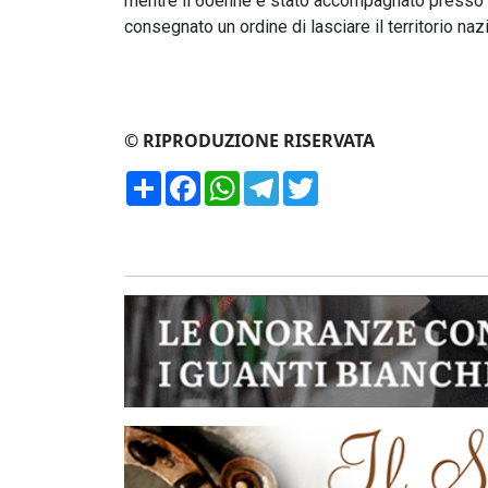
mentre il 60enne è stato accompagnato presso il
consegnato un ordine di lasciare il territorio naz
© RIPRODUZIONE RISERVATA
Condividi
Facebook
WhatsApp
Telegram
Twitter