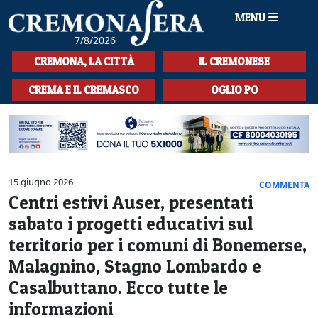
MENU
7/8/2026
HOME
CREMONA, LA CITTÀ
IL CREMONESE
CRONACA
CREMA E IL CREMASCO
OGLIO PO
SPORT
LA MUSICA
CULTURA
15 giugno 2026
COMMENTA
Centri estivi Auser, presentati
LA STORIA
sabato i progetti educativi sul
SPETTACOLI
territorio per i comuni di Bonemerse,
Malagnino, Stagno Lombardo e
L'EDITORIALE
Casalbuttano. Ecco tutte le
SEZIONI
informazioni