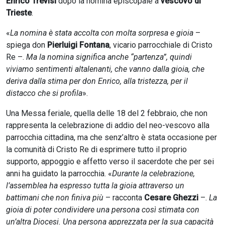
Enrico Trevisi
dopo la nomina episcopale a
vescovo di
Trieste
.
«
La nomina è stata accolta con molta sorpresa e gioia
–
spiega don
Pierluigi Fontana
, vicario parrocchiale di Cristo
Re –.
Ma la nomina significa anche “partenza”, quindi
viviamo sentimenti altalenanti, che vanno dalla gioia, che
deriva dalla stima per don Enrico, alla tristezza, per il
distacco che si profila
».
Una Messa feriale, quella delle 18 del 2 febbraio, che non
rappresenta la celebrazione di addio del neo-vescovo alla
parrocchia cittadina, ma che senz’altro è stata occasione per
la comunità di Cristo Re di esprimere tutto il proprio
supporto, appoggio e affetto verso il sacerdote che per sei
anni ha guidato la parrocchia. «
Durante la celebrazione,
l’assemblea ha espresso tutta la gioia attraverso un
battimani che non finiva più
– racconta
Cesare Ghezzi
–.
La
gioia di poter condividere una persona così stimata con
un’altra Diocesi. Una persona apprezzata per la sua capacità