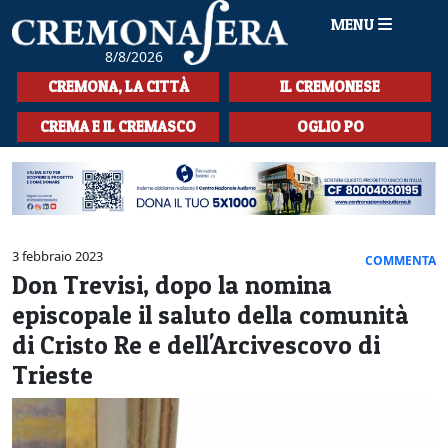
MENU
8/8/2026
HOME
CREMONA, LA CITTÀ
IL CREMONESE
CRONACA
CREMA E IL CREMASCO
OGLIO PO
SPORT
LA MUSICA
CULTURA
3 febbraio 2023
COMMENTA
Don Trevisi, dopo la nomina
LA STORIA
episcopale il saluto della comunità
SPETTACOLI
di Cristo Re e dell'Arcivescovo di
Trieste
L'EDITORIALE
SEZIONI